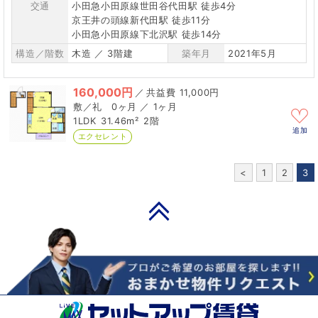
交通
小田急小田原線世田谷代田駅 徒歩4分
京王井の頭線新代田駅 徒歩11分
小田急小田原線下北沢駅 徒歩14分
構造／階数
木造 ／ 3階建
築年月
2021年5月
160,000円
／
11,000円
0ヶ月 ／ 1ヶ月
1LDK
31.46m²
2階
追加
エクセレント
<
1
2
3
PAGE TOP