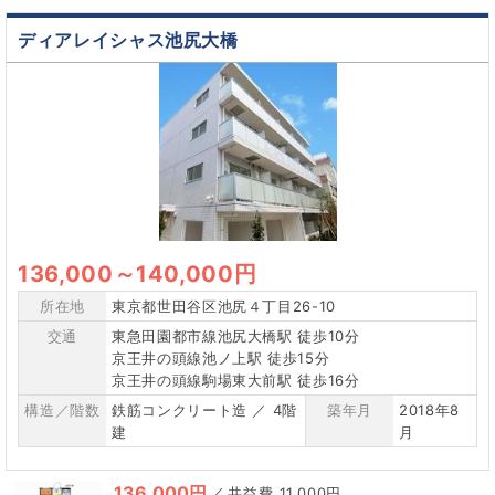
ディアレイシャス池尻大橋
136,000
～
140,000円
所在地
東京都世田谷区池尻４丁目26-10
交通
東急田園都市線池尻大橋駅 徒歩10分
京王井の頭線池ノ上駅 徒歩15分
京王井の頭線駒場東大前駅 徒歩16分
構造／階数
鉄筋コンクリート造 ／ 4階
築年月
2018年8
建
月
136,000円
／
11,000円