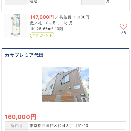
階建
月
147,000円
／
11,000円
0ヶ月 ／ 1ヶ月
1K
26.66m²
10階
追加
エクセレント
カサプレミア代田
160,000円
所在地
東京都世田谷区代田３丁目51-13