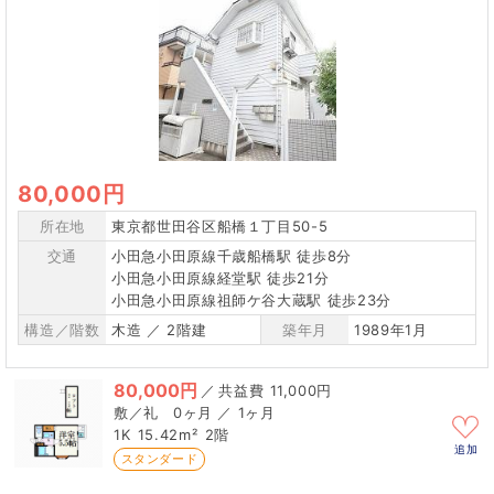
80,000円
所在地
東京都世田谷区船橋１丁目50-5
交通
小田急小田原線千歳船橋駅 徒歩8分
小田急小田原線経堂駅 徒歩21分
小田急小田原線祖師ケ谷大蔵駅 徒歩23分
構造／階数
木造 ／ 2階建
築年月
1989年1月
80,000円
／
11,000円
0ヶ月 ／ 1ヶ月
1K
15.42m²
2階
追加
スタンダード