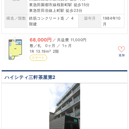
東急田園都市線桜新町駅 徒歩15分
東急世田谷線上町駅 徒歩23分
構造／階数
鉄筋コンクリート造 ／ 4
築年月
1984年10
階建
月
68,000円
／
11,000円
0ヶ月 ／ 1ヶ月
1R
13.19m²
2階
追加
スマート
ハイシティ三軒茶屋第2