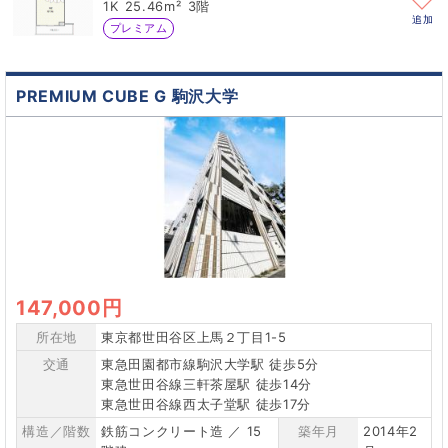
1K
25.46m²
3階
追加
プレミアム
PREMIUM CUBE G 駒沢大学
147,000円
所在地
東京都世田谷区上馬２丁目1-5
交通
東急田園都市線駒沢大学駅 徒歩5分
東急世田谷線三軒茶屋駅 徒歩14分
東急世田谷線西太子堂駅 徒歩17分
構造／階数
鉄筋コンクリート造 ／ 15
築年月
2014年2