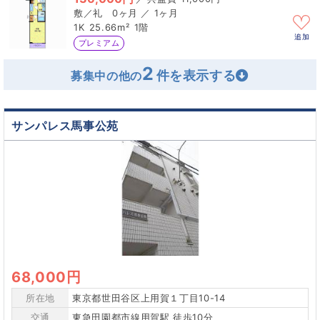
0ヶ月 ／ 1ヶ月
1K
25.66m²
1階
追加
プレミアム
2
募集中の他の
サンパレス馬事公苑
68,000円
所在地
東京都世田谷区上用賀１丁目10-14
交通
東急田園都市線用賀駅 徒歩10分