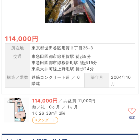
114,000円
所在地
東京都世田谷区用賀２丁目26-3
交通
東急田園都市線用賀駅 徒歩8分
東急田園都市線桜新町駅 徒歩15分
東急大井町線上野毛駅 徒歩24分
構造／階数
鉄筋コンクリート造 ／ 6
築年月
2004年10
階建
月
114,000円
／
11,000円
0ヶ月 ／ 1ヶ月
1K
26.33m²
3階
追加
スタンダード