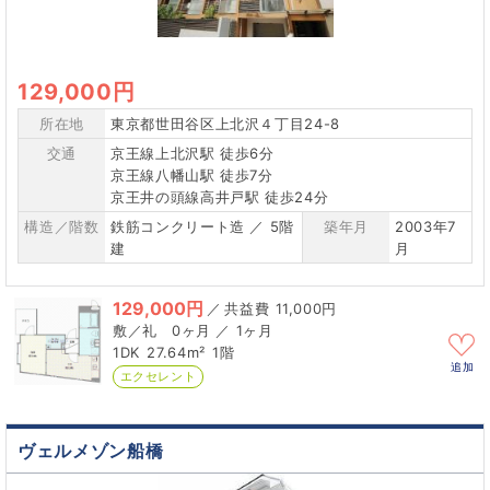
129,000円
所在地
東京都世田谷区上北沢４丁目24-8
交通
京王線上北沢駅 徒歩6分
京王線八幡山駅 徒歩7分
京王井の頭線高井戸駅 徒歩24分
構造／階数
鉄筋コンクリート造 ／ 5階
築年月
2003年7
建
月
129,000円
／
11,000円
0ヶ月 ／ 1ヶ月
1DK
27.64m²
1階
追加
エクセレント
ヴェルメゾン船橋