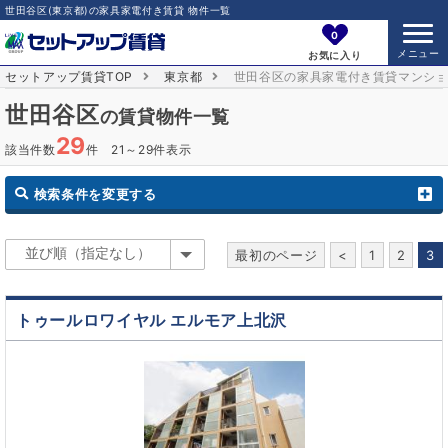
世田谷区(東京都)の家具家電付き賃貸 物件一覧
0
お気に入り
セットアップ賃貸TOP
東京都
世田谷区の家具家電付き賃貸マンシ
世田谷区
の賃貸物件一覧
29
該当件数
件 21～29件表示
検索条件を変更する
最初のページ
<
1
2
3
トゥールロワイヤル エルモア上北沢