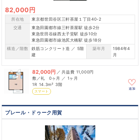
82,000円
所在地
東京都世田谷区三軒茶屋１丁目40-2
交通
東急田園都市線三軒茶屋駅 徒歩2分
東急世田谷線西太子堂駅 徒歩10分
東急田園都市線池尻大橋駅 徒歩18分
構造／階数
鉄筋コンクリート造 ／ 5階
築年月
1984年4
建
月
82,000円
／
11,000円
0ヶ月 ／ 1ヶ月
1R
14.3m²
3階
追加
スマート
プレール・ドゥーク用賀