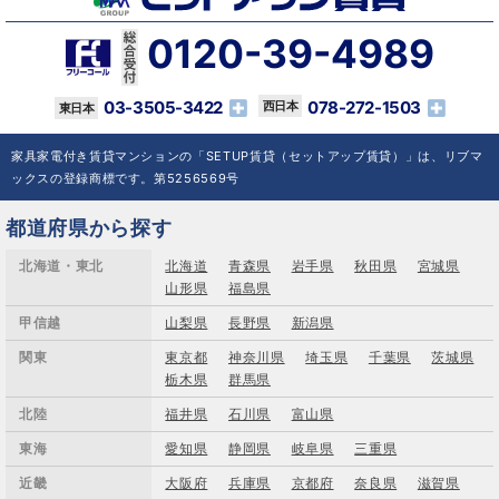
0120-39-4989
03-3505-3422
078-272-1503
家具家電付き賃貸マンションの「SETUP賃貸（セットアップ賃貸）」は、リブマ
ックスの登録商標です。第5256569号
都道府県から探す
北海道・東北
北海道
青森県
岩手県
秋田県
宮城県
山形県
福島県
甲信越
山梨県
長野県
新潟県
関東
東京都
神奈川県
埼玉県
千葉県
茨城県
栃木県
群馬県
北陸
福井県
石川県
富山県
東海
愛知県
静岡県
岐阜県
三重県
近畿
大阪府
兵庫県
京都府
奈良県
滋賀県