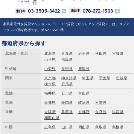
03-3505-3422
078-272-1503
家具家電付き賃貸マンションの「SETUP賃貸（セットアップ賃貸）」は、リブマ
ックスの登録商標です。第5256569号
都道府県から探す
北海道・東北
北海道
青森県
岩手県
秋田県
宮城県
山形県
福島県
甲信越
山梨県
長野県
新潟県
関東
東京都
神奈川県
埼玉県
千葉県
茨城県
栃木県
群馬県
北陸
福井県
石川県
富山県
東海
愛知県
静岡県
岐阜県
三重県
近畿
大阪府
兵庫県
京都府
奈良県
滋賀県
和歌山県
中国
広島県
山口県
岡山県
鳥取県
島根県