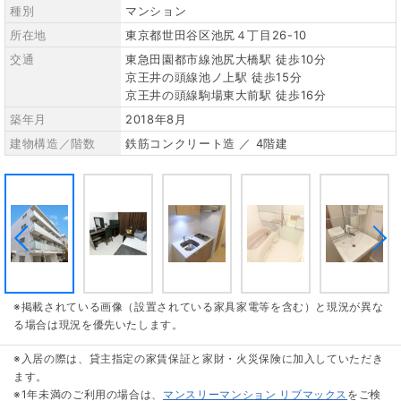
種別
マンション
所在地
東京都世田谷区池尻４丁目26-10
交通
東急田園都市線池尻大橋駅 徒歩10分
京王井の頭線池ノ上駅 徒歩15分
京王井の頭線駒場東大前駅 徒歩16分
築年月
2018年8月
建物構造／階数
鉄筋コンクリート造 ／ 4階建
※掲載されている画像（設置されている家具家電等を含む）と現況が異な
る場合は現況を優先いたします。
※入居の際は、貸主指定の家賃保証と家財・火災保険に加入していただき
ます。
※1年未満のご利用の場合は、
マンスリーマンション リブマックス
をご検