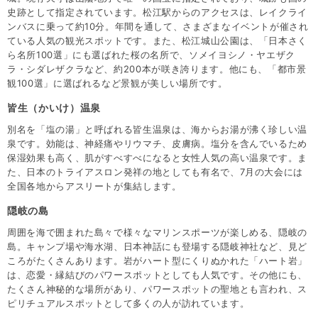
史跡として指定されています。松江駅からのアクセスは、レイクライ
ンバスに乗って約10分。年間を通して、さまざまなイベントが催され
ている人気の観光スポットです。また、松江城山公園は、「日本さく
ら名所100選」にも選ばれた桜の名所で、ソメイヨシノ・ヤエザク
ラ・シダレザクラなど、約200本が咲き誇ります。他にも、「都市景
観100選」に選ばれるなど景観が美しい場所です。
皆生（かいけ）温泉
別名を「塩の湯」と呼ばれる皆生温泉は、海からお湯が沸く珍しい温
泉です。効能は、神経痛やリウマチ、皮膚病。塩分を含んでいるため
保湿効果も高く、肌がすべすべになると女性人気の高い温泉です。ま
た、日本のトライアスロン発祥の地としても有名で、7月の大会には
全国各地からアスリートが集結します。
隠岐の島
周囲を海で囲まれた島々で様々なマリンスポーツが楽しめる、隠岐の
島。キャンプ場や海水湖、日本神話にも登場する隠岐神社など、見ど
ころがたくさんあります。岩がハート型にくりぬかれた「ハート岩」
は、恋愛・縁結びのパワースポットとしても人気です。その他にも、
たくさん神秘的な場所があり、パワースポットの聖地とも言われ、ス
ピリチュアルスポットとして多くの人が訪れています。