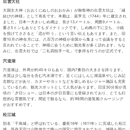
出雲大社
大国主大神（おおくにぬしのおおかみ）が御祭神の出雲大社は、「縁
結びの神様」として有名です。本殿は、延亨元（1744）年に建立され
ました。日本一大きいしめ縄は、長さ13メートル、周囲9メートル、
重さ5トンもありとてもダイナミックです。しめ縄の下に立ち、小銭
を投げてささると「恋が叶う」という言い伝えもあります。また、旧
暦10月の神在月には、八百万の神様が全国から集まって会議をすると
言われていることで、神様に会うために観光客が多く訪れます。ちな
みに、出雲大社では「二礼四拍手一礼」で参拝を行うのが正式です。
宍道湖
宍道湖は、外周が約45キロもあり、国内7番目の大きさを誇ります。
水質は少し塩分を含む汽水湖です。近くにはしんじ湖温泉やしじみ記
念館などがあり、カヌーやヨットなどを楽しめるレジャー施設も充実
しているため、観光スポットとして人気があります。日没30分前が見
頃の「夕日ショー」は日本の夕日百選にも登録されており、とても幻
想的な雰囲気です。間近で観るなら、約1時間の遊覧船クルージング
がおすすめです。
松江城
別名「千鳥城」と呼ばれている、慶長16年（1611年）に完成した松江
城。現存天守は山陰地方で唯一の国宝に指定されており、城跡も国の