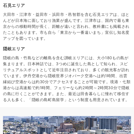
石見エリア
大田市・江津市・益田市・浜田市・邑智郡を含む石見エリアは、ほと
んどが日本海に面しており漁業が盛んです。江津市は、国内で最も東
京からの移動時間が長く、距離が遠いと言われ、教科書にも掲載され
たこともあります。市も自ら「東京から一番遠いまち」宣伝し知名度
アップを図っています。
隠岐エリア
隠岐の島・竹島などの離島を含む讃岐エリアには、大小180もの島が
集まります。日本神話では、3つめに誕生した島として知られ、スピ
リチュアルスポットとして近年注目されており、多くの観光客が訪れ
ています。伊丹空港から隠岐世界ジオパーク空港へは約1時間、出雲
縁結び空港からは約30分でアクセスすることが可能です。境港・七類
港からは高速船で約1時間、フェリーなら約2時間～2時間30分で隠岐
の島に行くことができます。また、最近は田舎暮らしに憧れて移住す
る人も多く、「隠岐の島町島留学」という制度も用意されています。