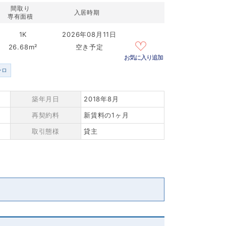
間取り
入居時期
専有面積
1K
2026年08月11日
26.68m²
空き予定
お気に入り追加
ンロ
築年月日
2018年8月
再契約料
新賃料の1ヶ月
取引態様
貸主