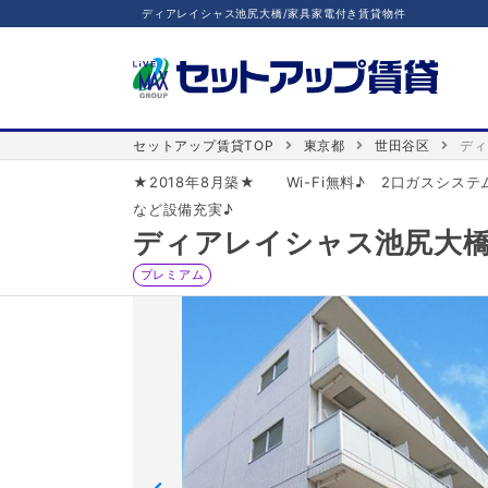
ディアレイシャス池尻大橋/家具家電付き賃貸物件
セットアップ賃貸TOP
東京都
世田谷区
ディ
★2018年8月築★ Wi-Fi無料♪ 2口ガスシ
など設備充実♪
ディアレイシャス池尻大
プレミアム