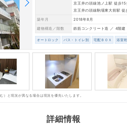
京王井の頭線池ノ上駅 徒歩15
京王井の頭線駒場東大前駅 徒
築年月
2018年8月
建物構造／階数
鉄筋コンクリート造 ／ 4階建
オートロック
バス・トイレ別
宅配ＢＯＸ
浴室
含む）と現況が異なる場合は現況を優先いたします。
詳細情報