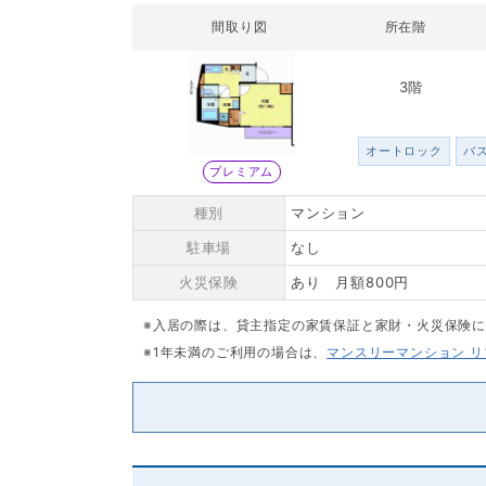
間取り図
所在階
3階
オートロック
バ
プレミアム
種別
マンション
駐車場
なし
火災保険
あり 月額800円
※入居の際は、貸主指定の家賃保証と家財・火災保険
※1年未満のご利用の場合は、
マンスリーマンション 