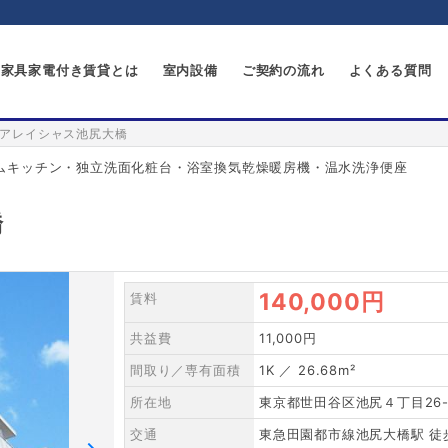
家具家電付き賃貸とは
室内設備
ご契約の流れ
よくある質問
アレイシャス池尻大橋
ステムキッチン・独立洗面化粧台・浴室換気乾燥暖房機・温水洗浄便座
橋
140,000円
賃料
共益費
11,000円
間取り／専有面積
1K ／ 26.68m²
所在地
東京都世田谷区池尻４丁目26-
交通
東急田園都市線池尻大橋駅 徒