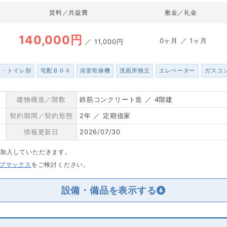
賃料／共益費
敷金／礼金
140,000円
0ヶ月 ／ 1ヶ月
／
11,000円
ス・トイレ別
宅配ＢＯＸ
浴室乾燥機
洗面所独立
エレベーター
ガスコ
建物構造／階数
鉄筋コンクリート造 ／ 4階建
契約期間／契約形態
2年 ／ 定期借家
情報更新日
2026/07/30
に加入していただきます。
リブマックス
をご検討ください。
設備・備品を