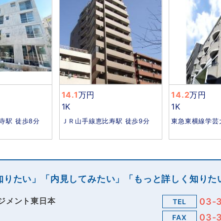
14.1
万円
14.2
万円
1K
1K
寺駅 徒歩8分
ＪＲ山手線恵比寿駅 徒歩9分
東急東横線学芸
知りたい」「内見してみたい」「もっと詳しく知りた
ジメント東日本
03-
TEL
03-
FAX