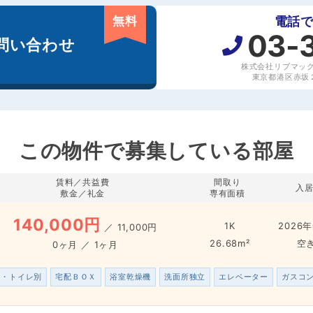
無料
電話
03-
問い合わせ
株式会社リブマッ
東京都港区赤坂２丁
この物件で募集している部屋
賃料／共益費
間取り
入
敷金／礼金
専有面積
140,000円
1K
2026年
／
11,000円
26.68m²
空
0ヶ月 ／ 1ヶ月
ス・トイレ別
宅配ＢＯＸ
浴室乾燥機
洗面所独立
エレベーター
ガスコ