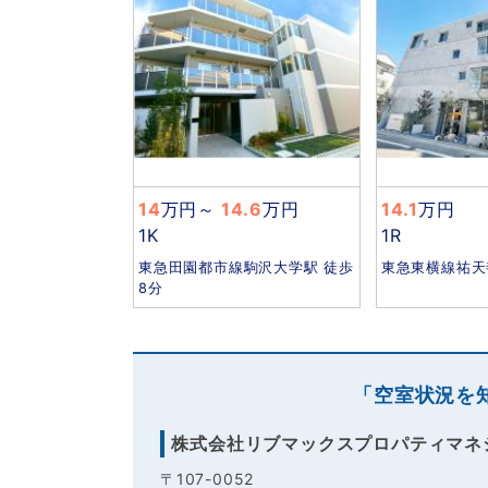
14
万円
～
14.6
万円
14.1
万円
1K
1R
東急田園都市線駒沢大学駅 徒歩
東急東横線祐天
8分
「空室状況を
株式会社リブマックスプロパティマネ
〒107-0052