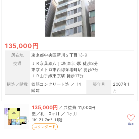
135,000円
所在地
東京都中央区新川２丁目13-9
交通
ＪＲ京葉線八丁堀(東京)駅 徒歩3分
東京メトロ東西線茅場町駅 徒歩7分
ＪＲ山手線東京駅 徒歩17分
構造／階数
鉄筋コンクリート造 ／ 14
築年月
2007年1
階建
月
135,000円
／
11,000円
0ヶ月 ／ 1ヶ月
1K
21.7m²
11階
追加
スタンダード