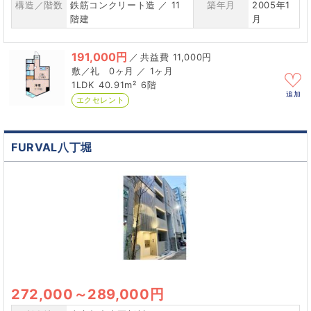
構造／階数
鉄筋コンクリート造 ／ 11
築年月
2005年1
階建
月
191,000円
／
11,000円
0ヶ月 ／ 1ヶ月
1LDK
40.91m²
6階
追加
エクセレント
FURVAL八丁堀
272,000
～
289,000円