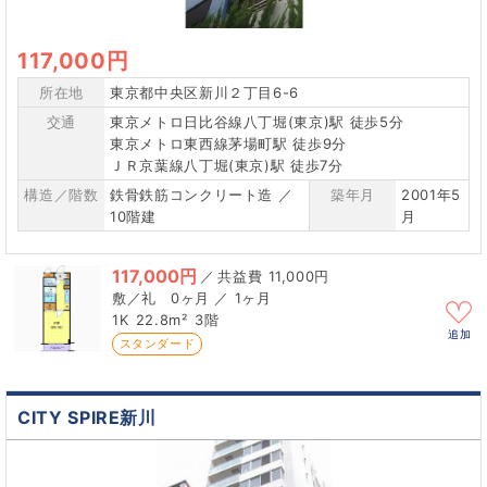
117,000円
所在地
東京都中央区新川２丁目6-6
交通
東京メトロ日比谷線八丁堀(東京)駅 徒歩5分
東京メトロ東西線茅場町駅 徒歩9分
ＪＲ京葉線八丁堀(東京)駅 徒歩7分
構造／階数
鉄骨鉄筋コンクリート造 ／
築年月
2001年5
10階建
月
117,000円
／
11,000円
0ヶ月 ／ 1ヶ月
1K
22.8m²
3階
追加
スタンダード
CITY SPIRE新川