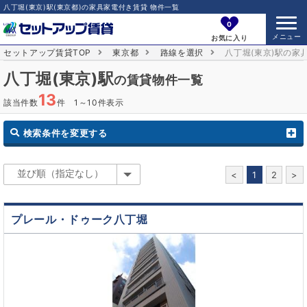
八丁堀(東京)駅(東京都)の家具家電付き賃貸 物件一覧
0
お気に入り
セットアップ賃貸TOP
東京都
路線を選択
八丁堀(東京)駅の家
八丁堀(東京)駅
の賃貸物件一覧
13
該当件数
件 1～10件表示
検索条件を変更する
<
1
2
>
プレール・ドゥーク八丁堀