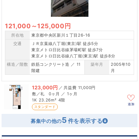
121,000
～
125,000円
所在地
東京都中央区新川１丁目26-16
交通
ＪＲ京葉線八丁堀(東京)駅 徒歩5分
東京メトロ日比谷線茅場町駅 徒歩7分
東京メトロ日比谷線八丁堀(東京)駅 徒歩8分
構造／階数
鉄筋コンクリート造 ／ 11
築年月
2005年10
階建
月
123,000円
／
11,000円
0ヶ月 ／ 1ヶ月
1K
23.26m²
4階
追加
スタンダード
5
募集中の他の