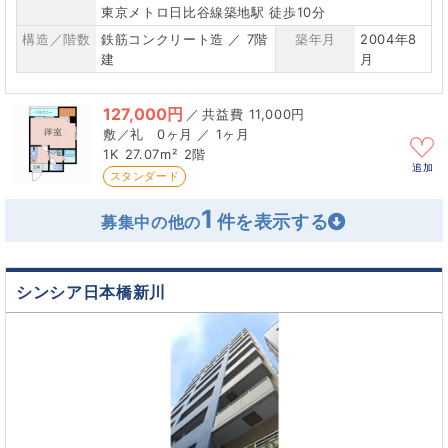
東京メトロ日比谷線築地駅 徒歩10分
構造／階数
鉄筋コンクリート造 ／ 7階
築年月
2004年8
建
月
127,000円
／
11,000円
0ヶ月 ／ 1ヶ月
1K
27.07m²
2階
追加
スタンダード
1
募集中の他の
シンシア日本橋新川