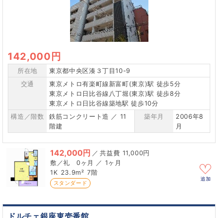
142,000円
所在地
東京都中央区湊３丁目10-9
交通
東京メトロ有楽町線新富町(東京)駅 徒歩5分
東京メトロ日比谷線八丁堀(東京)駅 徒歩8分
東京メトロ日比谷線築地駅 徒歩10分
構造／階数
鉄筋コンクリート造 ／ 11
築年月
2006年8
階建
月
142,000円
／
11,000円
0ヶ月 ／ 1ヶ月
1K
23.9m²
7階
追加
スタンダード
ドルチェ銀座東壱番館