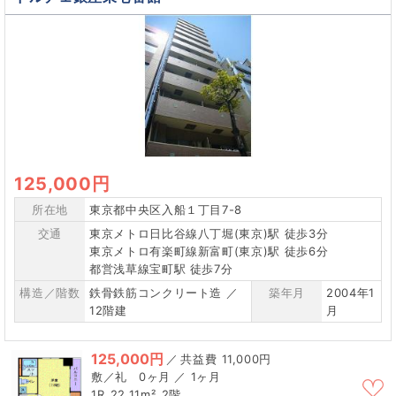
125,000円
所在地
東京都中央区入船１丁目7-8
交通
東京メトロ日比谷線八丁堀(東京)駅 徒歩3分
東京メトロ有楽町線新富町(東京)駅 徒歩6分
都営浅草線宝町駅 徒歩7分
構造／階数
鉄骨鉄筋コンクリート造 ／
築年月
2004年1
12階建
月
125,000円
／
11,000円
0ヶ月 ／ 1ヶ月
1R
22.11m²
2階