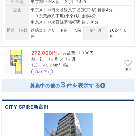
所在地
東京都中央区新川２丁目24-9
交通
東京メトロ日比谷線八丁堀(東京)駅 徒歩4分
ＪＲ京葉線八丁堀(東京)駅 徒歩4分
東京メトロ東西線茅場町駅 徒歩10分
構造／階数
鉄筋コンクリート造 ／ 5階
築年月
2024年6
建
月
272,000円
／
11,000円
0ヶ月 ／ 1ヶ月
1LDK
40.04m²
1階
追加
プレミアム
3
募集中の他の
CITY SPIRE新富町