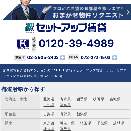
0120-39-4989
03-3505-3422
078-272-1503
家具家電付き賃貸マンションの「SETUP賃貸（セットアップ賃貸）」は、リブマ
ックスの登録商標です。第5256569号
都道府県から探す
北海道・東北
北海道
青森県
岩手県
秋田県
宮城県
山形県
福島県
甲信越
山梨県
長野県
新潟県
関東
東京都
神奈川県
埼玉県
千葉県
茨城県
栃木県
群馬県