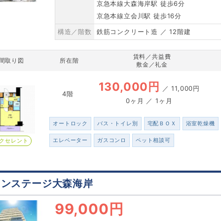
京急本線大森海岸駅 徒歩6分
京急本線立会川駅 徒歩16分
構造／階数
鉄筋コンクリート造 ／ 12階建
賃料／共益費
間取り図
所在階
敷金／礼金
130,000円
／
11,000円
4階
0ヶ月 ／ 1ヶ月
オートロック
バス・トイレ別
宅配ＢＯＸ
浴室乾燥機
エレベーター
ガスコンロ
ペット相談可
クセレント
インステージ大森海岸
99,000円