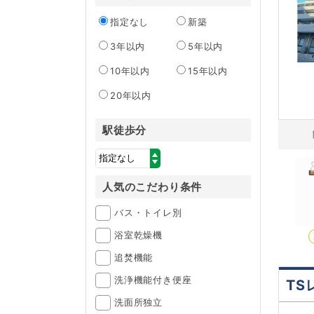
指定なし
新築
3年以内
5年以内
10年以内
15年以内
20年以内
駅徒歩分
人気のこだわり条件
バス・トイレ別
浴室乾燥機
追焚機能
洗浄機能付き便座
TS
洗面所独立