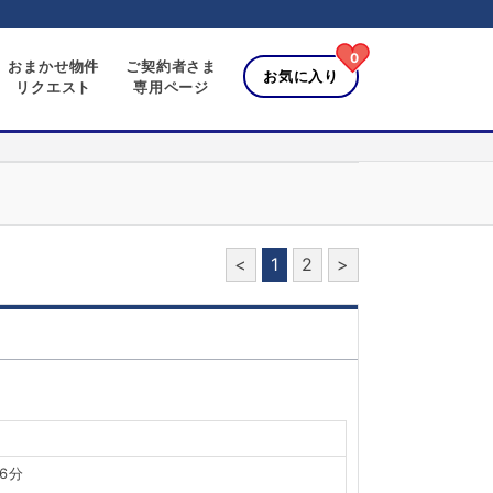
0
おまかせ物件
ご契約者さま
お気に入り
リクエスト
専用ページ
<
1
2
>
6分