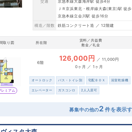
交通
京急本線大森海岸駅 徒歩4分
ＪＲ京浜東北・根岸線大森(東京)駅 徒歩
京急本線立会川駅 徒歩16分
構造／階数
鉄筋コンクリート造 ／ 12階建
賃料／共益費
間取り図
所在階
敷金／礼金
126,000円
／
11,000円
6階
0ヶ月 ／ 1ヶ月
オートロック
バス・トイレ別
宅配ＢＯＸ
浴室乾燥機
エレベーター
ガスコンロ
2人入居可
プレミアム
2
募集中の他の
レヴィスタ大森