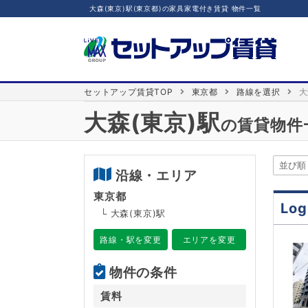
大森(東京)駅(東京都)の家具家電付き賃貸 物件一覧
セットアップ賃貸TOP
東京都
路線を選択
大
大森(東京)駅
の賃貸物件
沿線・エリア
東京都
Log
└ 大森(東京)駅
路線・駅を変更
エリアを変更
物件の条件
賃料