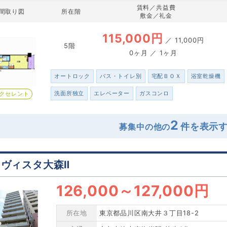
賃料／共益費
間取り図
所在階
敷金／礼金
115,000円
／
11,000円
5階
0ヶ月 ／ 1ヶ月
オートロック
バス・トイレ別
宅配ＢＯＸ
浴室乾燥機
洗面所独立
エレベーター
ガスコンロ
クセレント
2
募集中の他の
ヴィスタ大森Ⅱ
126,000
～
127,000円
所在地
東京都品川区南大井３丁目18-2