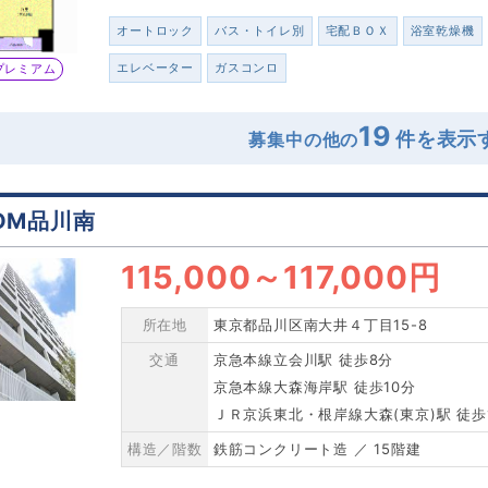
オートロック
バス・トイレ別
宅配ＢＯＸ
浴室乾燥機
エレベーター
ガスコンロ
プレミアム
19
募集中の他の
OM品川南
115,000
～
117,000円
所在地
東京都品川区南大井４丁目15-8
交通
京急本線立会川駅 徒歩8分
京急本線大森海岸駅 徒歩10分
ＪＲ京浜東北・根岸線大森(東京)駅 徒歩
構造／階数
鉄筋コンクリート造 ／ 15階建