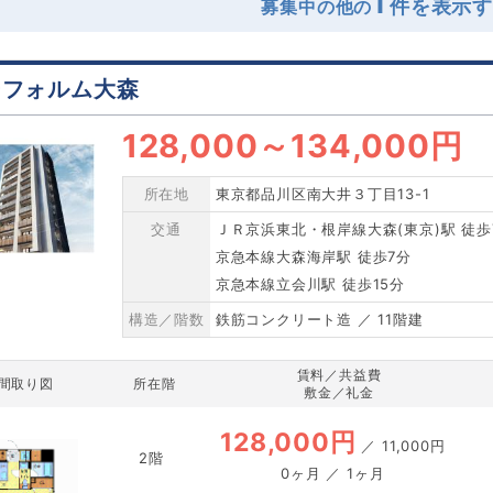
1
募集中の他の
ーフォルム大森
128,000
～
134,000円
所在地
東京都品川区南大井３丁目13-1
交通
ＪＲ京浜東北・根岸線大森(東京)駅 徒歩
京急本線大森海岸駅 徒歩7分
京急本線立会川駅 徒歩15分
構造／階数
鉄筋コンクリート造 ／ 11階建
賃料／共益費
間取り図
所在階
敷金／礼金
128,000円
／
11,000円
2階
0ヶ月 ／ 1ヶ月