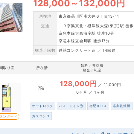
128,000
～
132,000円
所在地
東京都品川区南大井６丁目13-11
交通
ＪＲ京浜東北・根岸線大森(東京)駅 徒歩
京急本線大森海岸駅 徒歩10分
京急本線立会川駅 徒歩17分
構造／階数
鉄筋コンクリート造 ／ 14階建
賃料／共益費
間取り図
所在階
敷金／礼金
128,000円
／
11,000円
7階
0ヶ月 ／ 1ヶ月
オートロック
バス・トイレ別
宅配ＢＯＸ
浴室乾燥機
ガスコンロ
タンダード