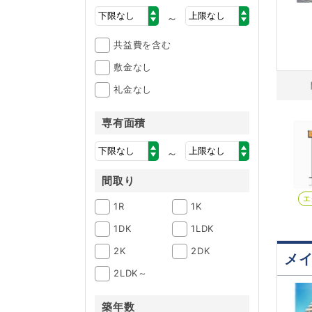
～
共益費を含む
敷金なし
礼金なし
専有面積
～
間取り
エ
1R
1K
1DK
1LDK
2K
2DK
メ
2LDK～
築年数