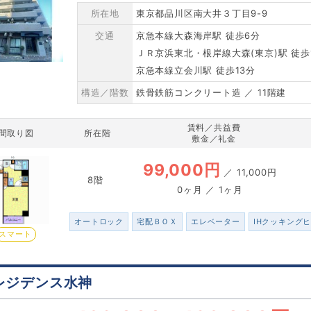
所在地
東京都品川区南大井３丁目9-9
交通
京急本線大森海岸駅 徒歩6分
ＪＲ京浜東北・根岸線大森(東京)駅 徒歩
京急本線立会川駅 徒歩13分
構造／階数
鉄骨鉄筋コンクリート造 ／ 11階建
賃料／共益費
間取り図
所在階
敷金／礼金
99,000円
／
11,000円
8階
0ヶ月 ／ 1ヶ月
オートロック
宅配ＢＯＸ
エレベーター
IHクッキング
スマート
レジデンス水神