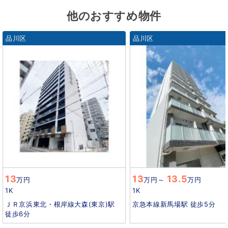
他のおすすめ物件
品川区
品川区
13
13
13.5
万円
万円
～
万円
1K
1K
ＪＲ京浜東北・根岸線大森(東京)駅
京急本線新馬場駅 徒歩5分
徒歩6分