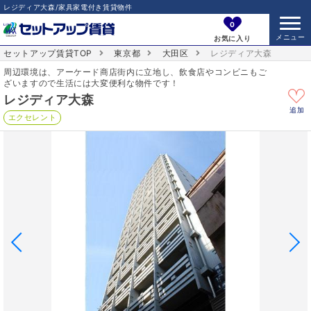
レジディア大森/家具家電付き賃貸物件
0
お気に入り
セットアップ賃貸TOP
東京都
大田区
レジディア大森
周辺環境は、アーケード商店街内に立地し、飲食店やコンビニもご
ざいますので生活には大変便利な物件です！
レジディア大森
追加
エクセレント