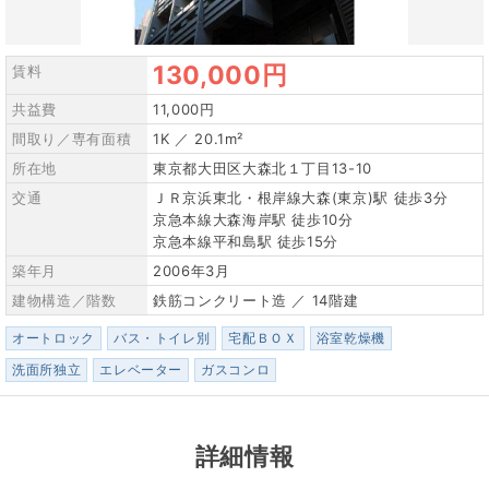
130,000円
賃料
共益費
11,000円
間取り／専有面積
1K ／ 20.1m²
所在地
東京都大田区大森北１丁目13-10
交通
ＪＲ京浜東北・根岸線大森(東京)駅 徒歩3分
京急本線大森海岸駅 徒歩10分
京急本線平和島駅 徒歩15分
築年月
2006年3月
建物構造／階数
鉄筋コンクリート造 ／ 14階建
オートロック
バス・トイレ別
宅配ＢＯＸ
浴室乾燥機
洗面所独立
エレベーター
ガスコンロ
詳細情報