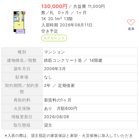
130,000円
／
11,000円
0ヶ月 ／ 1ヶ月
1K
20.1m²
13階
2026年08月11日
追加
空き予定
エクセレント
種別
マンション
建物構造／階数
鉄筋コンクリート造 ／ 14階建
築年月日
2006年3月
駐車場
なし
契約期間／契約形
2年 ／ 定期借家
態
再契約料
新賃料の1ヶ月
火災保険
あり 月額800円
情報更新日
2026/08/08
取引態様
貸主
※入居の際は、貸主指定の家賃保証と家財・火災保険に加入していただき