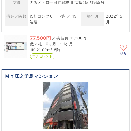
交通
大阪メトロ千日前線桜川(大阪)駅 徒歩5分
構造／階数
鉄筋コンクリート造 ／ 15
築年月
2022年5
階建
月
77,500円
／
11,000円
0ヶ月 ／ 1ヶ月
1K
21.09m²
5階
追加
エクセレント
ＭＹ江之子島マンション