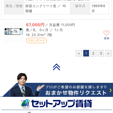
構造／階数
鉄筋コンクリート造 ／ 10
築年月
1999年6
階建
月
67,000円
／
11,000円
0ヶ月 ／ 1ヶ月
1K
23.31m²
7階
追加
スタンダード
<
1
2
3
>
PAGE TOP