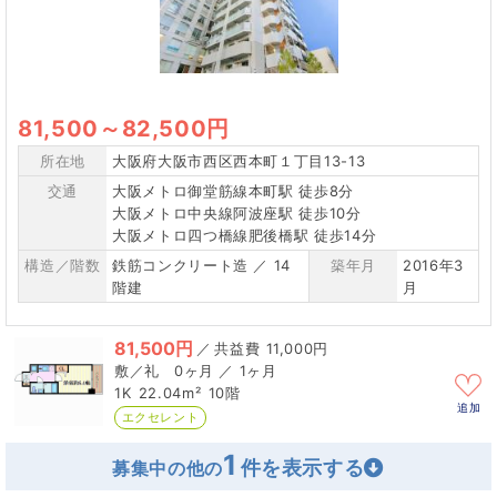
81,500
～
82,500円
所在地
大阪府大阪市西区西本町１丁目13-13
交通
大阪メトロ御堂筋線本町駅 徒歩8分
大阪メトロ中央線阿波座駅 徒歩10分
大阪メトロ四つ橋線肥後橋駅 徒歩14分
構造／階数
鉄筋コンクリート造 ／ 14
築年月
2016年3
階建
月
81,500円
／
11,000円
0ヶ月 ／ 1ヶ月
1K
22.04m²
10階
追加
エクセレント
1
募集中の他の