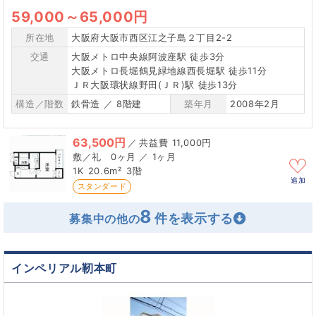
59,000
～
65,000円
所在地
大阪府大阪市西区江之子島２丁目2-2
交通
大阪メトロ中央線阿波座駅 徒歩3分
大阪メトロ長堀鶴見緑地線西長堀駅 徒歩11分
ＪＲ大阪環状線野田(ＪＲ)駅 徒歩13分
構造／階数
鉄骨造 ／ 8階建
築年月
2008年2月
63,500円
／
11,000円
0ヶ月 ／ 1ヶ月
1K
20.6m²
3階
追加
スタンダード
8
募集中の他の
インペリアル靭本町