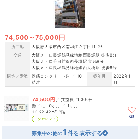
74,500
～
75,000円
所在地
大阪府大阪市西区南堀江２丁目11-26
交通
大阪メトロ長堀鶴見緑地線西長堀駅 徒歩8分
大阪メトロ千日前線西長堀駅 徒歩8分
大阪メトロ長堀鶴見緑地線西大橋駅 徒歩8分
構造／階数
鉄筋コンクリート造 ／ 10
築年月
2022年1
階建
月
74,500円
／
11,000円
0ヶ月 ／ 1ヶ月
1K
22.42m²
2階
追加
エクセレント
1
募集中の他の