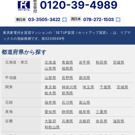
0120-39-4989
03-3505-3422
078-272-1503
家具家電付き賃貸マンションの「SETUP賃貸（セットアップ賃貸）」は、リブマ
ックスの登録商標です。第5256569号
都道府県から探す
北海道・東北
北海道
青森県
岩手県
秋田県
宮城県
山形県
福島県
甲信越
山梨県
長野県
新潟県
関東
東京都
神奈川県
埼玉県
千葉県
茨城県
栃木県
群馬県
北陸
福井県
石川県
富山県
東海
愛知県
静岡県
岐阜県
三重県
近畿
大阪府
兵庫県
京都府
奈良県
滋賀県
和歌山県