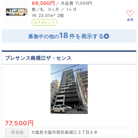
69,500円
／
11,000円
0ヶ月 ／ 1ヶ月
1K
23.01m²
2階
追加
エクセレント
18
募集中の他の
プレサンス南堀江ザ・センス
77,500円
所在地
大阪府大阪市西区南堀江３丁目3-8