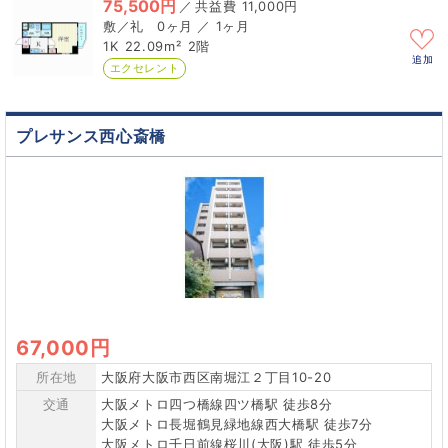
75,500円
／
11,000円
0ヶ月 ／ 1ヶ月
1K
22.09m²
2階
追加
エクセレント
プレサンス西心斎橋
67,000円
所在地
大阪府大阪市西区南堀江２丁目10-20
交通
大阪メトロ四つ橋線四ツ橋駅 徒歩8分
大阪メトロ長堀鶴見緑地線西大橋駅 徒歩7分
大阪メトロ千日前線桜川(大阪)駅 徒歩5分