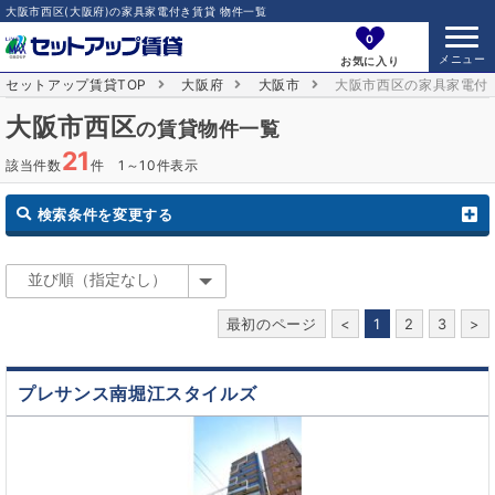
大阪市西区(大阪府)の家具家電付き賃貸 物件一覧
0
お気に入り
セットアップ賃貸TOP
大阪府
大阪市
大阪市西区の家具家電付
大阪市西区
の賃貸物件一覧
21
該当件数
件 1～10件表示
検索条件を変更する
最初のページ
<
1
2
3
>
プレサンス南堀江スタイルズ