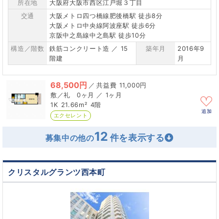
所在地
大阪府大阪市西区江戸堀３丁目
交通
大阪メトロ四つ橋線肥後橋駅 徒歩8分
大阪メトロ中央線阿波座駅 徒歩6分
京阪中之島線中之島駅 徒歩10分
構造／階数
鉄筋コンクリート造 ／ 15
築年月
2016年9
階建
月
68,500円
／
11,000円
0ヶ月 ／ 1ヶ月
1K
21.66m²
4階
追加
エクセレント
12
募集中の他の
クリスタルグランツ西本町