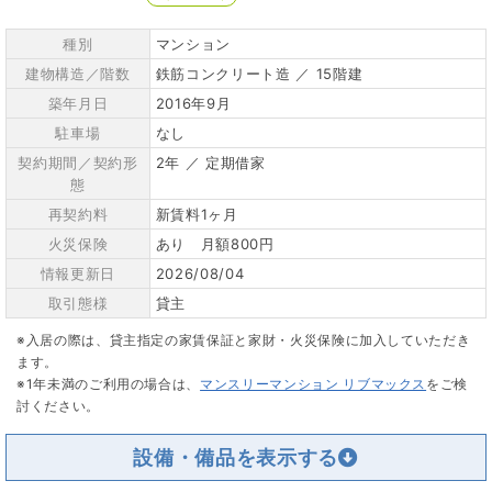
種別
マンション
建物構造／階数
鉄筋コンクリート造 ／ 15階建
築年月日
2016年9月
駐車場
なし
契約期間／契約形
2年 ／ 定期借家
態
再契約料
新賃料1ヶ月
火災保険
あり 月額800円
情報更新日
2026/08/04
取引態様
貸主
※入居の際は、貸主指定の家賃保証と家財・火災保険に加入していただき
ます。
※1年未満のご利用の場合は、
マンスリーマンション リブマックス
をご検
討ください。
設備・備品を