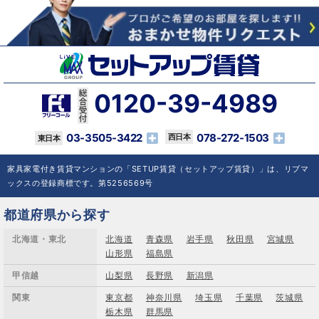
0120-39-4989
03-3505-3422
078-272-1503
家具家電付き賃貸マンションの「SETUP賃貸（セットアップ賃貸）」は、リブマ
ックスの登録商標です。第5256569号
都道府県から探す
北海道・東北
北海道
青森県
岩手県
秋田県
宮城県
山形県
福島県
甲信越
山梨県
長野県
新潟県
関東
東京都
神奈川県
埼玉県
千葉県
茨城県
栃木県
群馬県