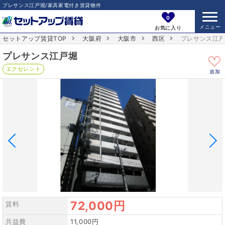
プレサンス江戸堀/家具家電付き賃貸物件
0
お気に入り
セットアップ賃貸TOP
大阪府
大阪市
西区
プレサンス江
プレサンス江戸堀
エクセレント
追加
72,000円
賃料
共益費
11,000円