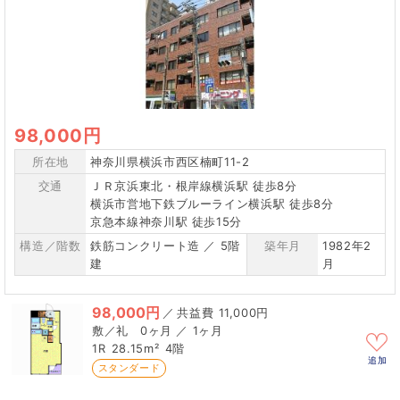
98,000円
所在地
神奈川県横浜市西区楠町11-2
交通
ＪＲ京浜東北・根岸線横浜駅 徒歩8分
横浜市営地下鉄ブルーライン横浜駅 徒歩8分
京急本線神奈川駅 徒歩15分
構造／階数
鉄筋コンクリート造 ／ 5階
築年月
1982年2
建
月
98,000円
／
11,000円
0ヶ月 ／ 1ヶ月
1R
28.15m²
4階
追加
スタンダード