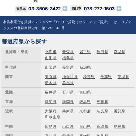
03-3505-3422
078-272-1503
家具家電付き賃貸マンションの「SETUP賃貸（セットアップ賃貸）」は、リブマ
ックスの登録商標です。第5256569号
都道府県から探す
北海道・東北
北海道
青森県
岩手県
秋田県
宮城県
山形県
福島県
甲信越
山梨県
長野県
新潟県
関東
東京都
神奈川県
埼玉県
千葉県
茨城県
栃木県
群馬県
北陸
福井県
石川県
富山県
東海
愛知県
静岡県
岐阜県
三重県
近畿
大阪府
兵庫県
京都府
奈良県
滋賀県
和歌山県
中国
広島県
山口県
岡山県
鳥取県
島根県
四国
香川県
愛媛県
高知県
徳島県