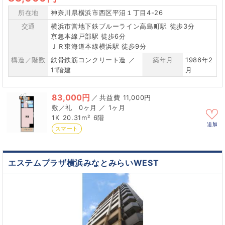
所在地
神奈川県横浜市西区平沼１丁目4-26
交通
横浜市営地下鉄ブルーライン高島町駅 徒歩3分
京急本線戸部駅 徒歩6分
ＪＲ東海道本線横浜駅 徒歩9分
構造／階数
鉄骨鉄筋コンクリート造 ／
築年月
1986年2
11階建
月
83,000円
／
11,000円
0ヶ月 ／ 1ヶ月
1K
20.31m²
6階
追加
スマート
エステムプラザ横浜みなとみらいWEST