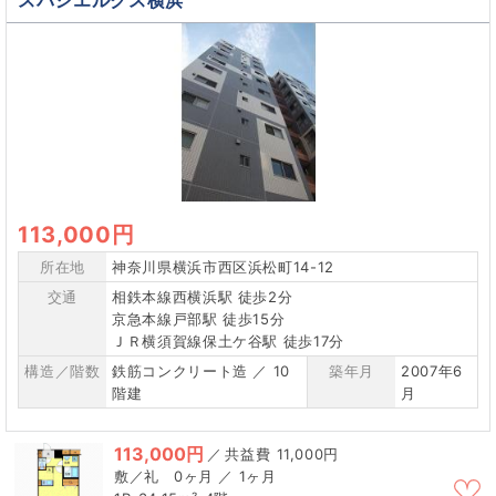
スパシエルクス横浜
113,000円
所在地
神奈川県横浜市西区浜松町14-12
交通
相鉄本線西横浜駅 徒歩2分
京急本線戸部駅 徒歩15分
ＪＲ横須賀線保土ケ谷駅 徒歩17分
構造／階数
鉄筋コンクリート造 ／ 10
築年月
2007年6
階建
月
113,000円
／
11,000円
0ヶ月 ／ 1ヶ月