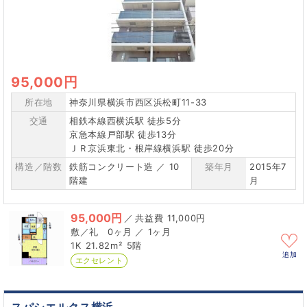
95,000円
所在地
神奈川県横浜市西区浜松町11-33
交通
相鉄本線西横浜駅 徒歩5分
京急本線戸部駅 徒歩13分
ＪＲ京浜東北・根岸線横浜駅 徒歩20分
構造／階数
鉄筋コンクリート造 ／ 10
築年月
2015年7
階建
月
95,000円
／
11,000円
0ヶ月 ／ 1ヶ月
1K
21.82m²
5階
追加
エクセレント