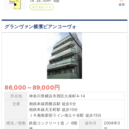
1R
34.15m²
4階
追加
エクセレント
グランヴァン横濱ビアンコーヴォ
86,000
～
89,000円
所在地
神奈川県横浜市西区久保町4-14
交通
相鉄本線西横浜駅 徒歩5分
相鉄本線天王町駅 徒歩10分
ＪＲ湘南新宿ライン保土ケ谷駅 徒歩15分
構造／階数
鉄筋コンクリート造 ／ 6階
築年月
2008年3
建
月