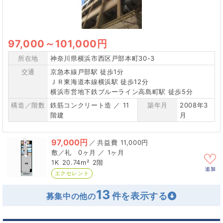
97,000
～
101,000円
所在地
神奈川県横浜市西区戸部本町30-3
交通
京急本線戸部駅 徒歩1分
ＪＲ東海道本線横浜駅 徒歩12分
横浜市営地下鉄ブルーライン高島町駅 徒歩5分
構造／階数
鉄筋コンクリート造 ／ 11
築年月
2008年3
階建
月
97,000円
／
11,000円
0ヶ月 ／ 1ヶ月
1K
20.74m²
2階
追加
エクセレント
13
募集中の他の