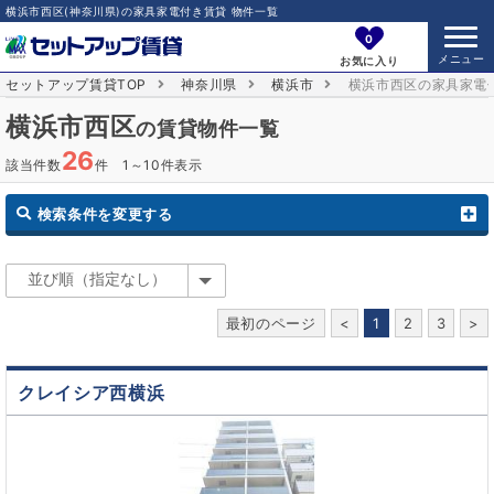
横浜市西区(神奈川県)の家具家電付き賃貸 物件一覧
0
お気に入り
セットアップ賃貸TOP
神奈川県
横浜市
横浜市西区の家具家電
横浜市西区
の賃貸物件一覧
26
該当件数
件 1～10件表示
検索条件を変更する
最初のページ
<
1
2
3
>
クレイシア西横浜