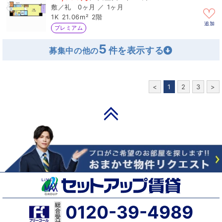
0ヶ月 ／ 1ヶ月
1K
21.06m²
2階
追加
プレミアム
5
募集中の他の
<
1
2
3
>
PAGE TOP
0120-39-4989