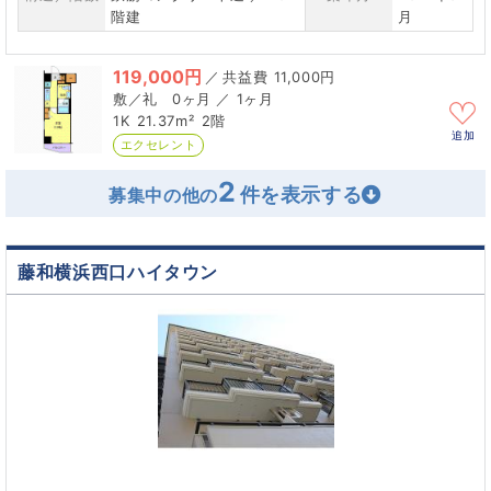
階建
月
119,000円
／
11,000円
0ヶ月 ／ 1ヶ月
1K
21.37m²
2階
追加
エクセレント
2
募集中の他の
藤和横浜西口ハイタウン