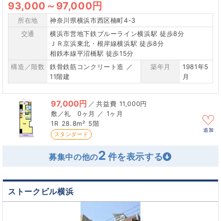
93,000
～
97,000円
所在地
神奈川県横浜市西区楠町4-3
交通
横浜市営地下鉄ブルーライン横浜駅 徒歩8分
ＪＲ京浜東北・根岸線横浜駅 徒歩8分
相鉄本線平沼橋駅 徒歩15分
構造／階数
鉄骨鉄筋コンクリート造 ／
築年月
1981年5
11階建
月
97,000円
／
11,000円
0ヶ月 ／ 1ヶ月
1R
28.8m²
5階
追加
スタンダード
2
募集中の他の
ストークビル横浜