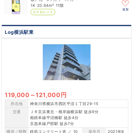
1K
20.64m²
11階
追加
エクセレント
Log横浜駅東
119,000
～
121,000円
所在地
神奈川県横浜市西区平沼１丁目29-15
交通
ＪＲ京浜東北・根岸線横浜駅 徒歩9分
相鉄本線平沼橋駅 徒歩4分
京急本線戸部駅 徒歩7分
構造／階数
鉄筋コンクリート造 ／ 10
築年月
2021年6