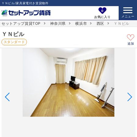
ＹＮビル/家具家電付き賃貸物件
0
お気に入り
セットアップ賃貸TOP
神奈川県
横浜市
西区
ＹＮビル
ＹＮビル
スタンダード
追加