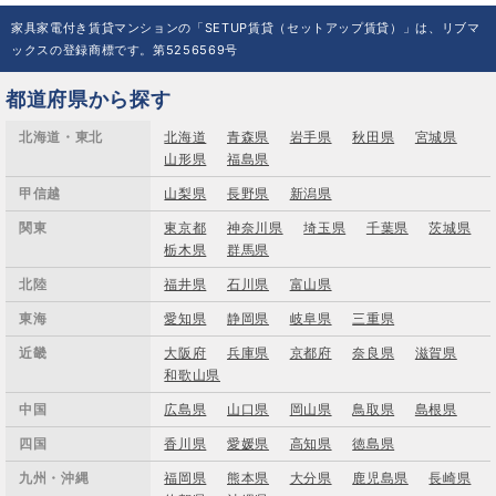
家具家電付き賃貸マンションの「SETUP賃貸（セットアップ賃貸）」は、リブマ
ックスの登録商標です。第5256569号
都道府県から探す
北海道・東北
北海道
青森県
岩手県
秋田県
宮城県
山形県
福島県
甲信越
山梨県
長野県
新潟県
関東
東京都
神奈川県
埼玉県
千葉県
茨城県
栃木県
群馬県
北陸
福井県
石川県
富山県
東海
愛知県
静岡県
岐阜県
三重県
近畿
大阪府
兵庫県
京都府
奈良県
滋賀県
和歌山県
中国
広島県
山口県
岡山県
鳥取県
島根県
四国
香川県
愛媛県
高知県
徳島県
九州・沖縄
福岡県
熊本県
大分県
鹿児島県
長崎県