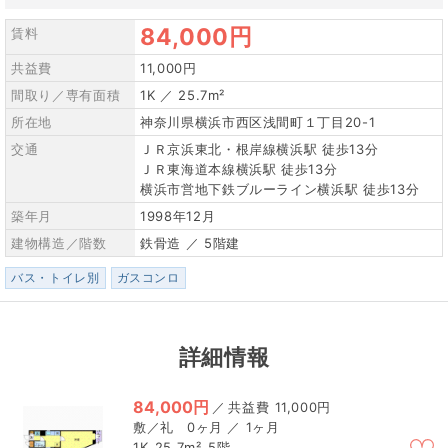
84,000円
賃料
共益費
11,000円
間取り／専有面積
1K ／ 25.7m²
所在地
神奈川県横浜市西区浅間町１丁目20-1
交通
ＪＲ京浜東北・根岸線横浜駅 徒歩13分
ＪＲ東海道本線横浜駅 徒歩13分
横浜市営地下鉄ブルーライン横浜駅 徒歩13分
築年月
1998年12月
建物構造／階数
鉄骨造 ／ 5階建
バス・トイレ別
ガスコンロ
詳細情報
84,000円
／
11,000円
0ヶ月 ／ 1ヶ月
1K
25.7m²
5階