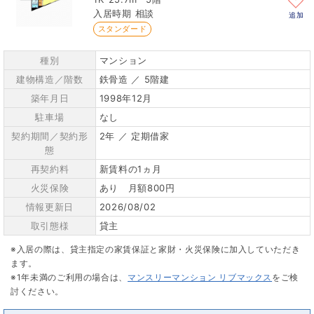
相談
追加
スタンダード
種別
マンション
建物構造／階数
鉄骨造 ／ 5階建
築年月日
1998年12月
駐車場
なし
契約期間／契約形
2年 ／ 定期借家
態
再契約料
新賃料の1ヵ月
火災保険
あり 月額800円
情報更新日
2026/08/02
取引態様
貸主
※入居の際は、貸主指定の家賃保証と家財・火災保険に加入していただき
ます。
※1年未満のご利用の場合は、
マンスリーマンション リブマックス
をご検
討ください。