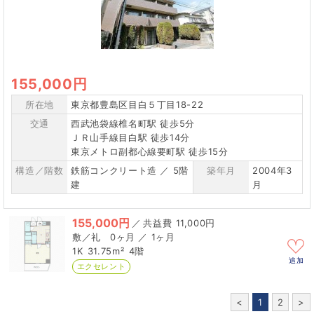
155,000円
所在地
東京都豊島区目白５丁目18-22
交通
西武池袋線椎名町駅 徒歩5分
ＪＲ山手線目白駅 徒歩14分
東京メトロ副都心線要町駅 徒歩15分
構造／階数
鉄筋コンクリート造 ／ 5階
築年月
2004年3
建
月
155,000円
／
11,000円
0ヶ月 ／ 1ヶ月
1K
31.75m²
4階
追加
エクセレント
<
1
2
>