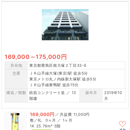
169,000
～
175,000円
所在地
東京都豊島区南大塚２丁目33-6
交通
ＪＲ山手線大塚(東京)駅 徒歩5分
東京メトロ丸ノ内線新大塚駅 徒歩5分
ＪＲ山手線巣鴨駅 徒歩15分
構造／階数
鉄筋コンクリート造 ／ 13
築年月
2019年10
階建
月
169,000円
／
11,000円
0ヶ月 ／ 1ヶ月
1K
25.79m²
5階
追加