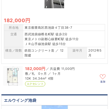
182,000円
所在地
東京都豊島区西池袋４丁目38-7
交通
西武池袋線椎名町駅 徒歩2分
東京メトロ副都心線要町駅 徒歩11分
ＪＲ山手線池袋駅 徒歩15分
構造／階数
鉄筋コンクリート造 ／ 12
築年月
2012年5
階建
月
182,000円
／
11,000円
0ヶ月 ／ 1ヶ月
1DK
34.34m²
4階
追加
エクセレント
エルウイング池袋