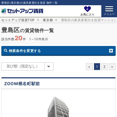
豊島区(東京都)の家具家電付き賃貸 物件一覧
0
お気に入り
セットアップ賃貸TOP
東京都
豊島区の家具家電付き賃貸マンショ
豊島区
の賃貸物件一覧
20
該当件数
件 1～10件表示
検索条件を変更する
<
1
2
>
ZOOM椎名町駅前