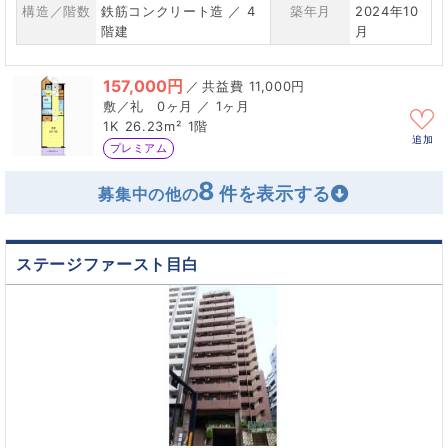
構造／階数
鉄筋コンクリート造 ／ 4
築年月
2024年10
階建
月
157,000円
／
11,000円
0ヶ月 ／ 1ヶ月
1K
26.23m²
1階
追加
プレミアム
8
募集中の他の
ステージファースト目白