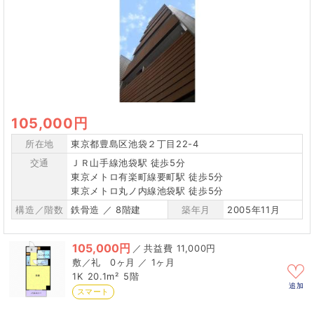
105,000円
所在地
東京都豊島区池袋２丁目22-4
交通
ＪＲ山手線池袋駅 徒歩5分
東京メトロ有楽町線要町駅 徒歩5分
東京メトロ丸ノ内線池袋駅 徒歩5分
構造／階数
鉄骨造 ／ 8階建
築年月
2005年11月
105,000円
／
11,000円
0ヶ月 ／ 1ヶ月
1K
20.1m²
5階
追加
スマート