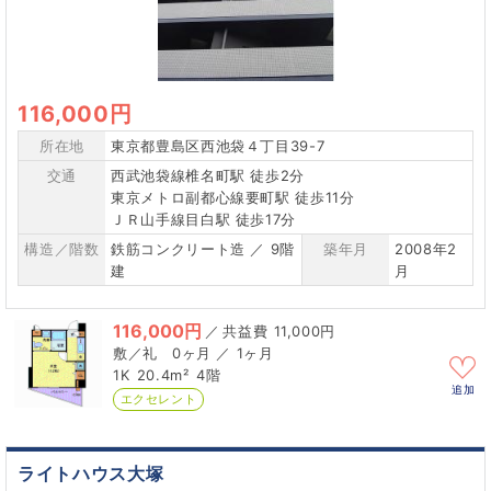
116,000円
所在地
東京都豊島区西池袋４丁目39-7
交通
西武池袋線椎名町駅 徒歩2分
東京メトロ副都心線要町駅 徒歩11分
ＪＲ山手線目白駅 徒歩17分
構造／階数
鉄筋コンクリート造 ／ 9階
築年月
2008年2
建
月
116,000円
／
11,000円
0ヶ月 ／ 1ヶ月
1K
20.4m²
4階
追加
エクセレント
ライトハウス大塚