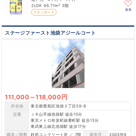
2LDK
66.71m²
3階
追加
スタンダード
ステージファースト池袋アジールコート
111,000
～
118,000円
所在地
東京都豊島区池袋３丁目59-8
交通
ＪＲ山手線池袋駅 徒歩10分
東京メトロ有楽町線要町駅 徒歩13分
東武東上線北池袋駅 徒歩17分
構造／階数
鉄筋コンクリート造 ／ 7階
築年月
2005年9