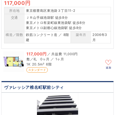
117,000円
所在地
東京都豊島区東池袋３丁目11-2
交通
ＪＲ山手線池袋駅 徒歩8分
東京メトロ有楽町線東池袋駅 徒歩8分
東京メトロ副都心線池袋駅 徒歩8分
構造／階数
鉄筋コンクリート造 ／ 8階
築年月
2006年3
建
月
117,000円
／
11,000円
0ヶ月 ／ 1ヶ月
1K
20.5m²
6階
追加
スタンダード
ヴァレッシア椎名町駅前シティ