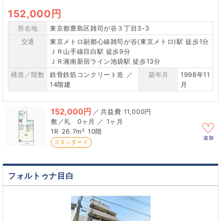
152,000円
所在地
東京都豊島区雑司が谷３丁目3-3
交通
東京メトロ副都心線雑司が谷(東京メトロ)駅 徒歩1分
ＪＲ山手線目白駅 徒歩9分
ＪＲ湘南新宿ライン池袋駅 徒歩13分
構造／階数
鉄骨鉄筋コンクリート造 ／
築年月
1998年11
14階建
月
152,000円
／
11,000円
0ヶ月 ／ 1ヶ月
1R
26.7m²
10階
追加
スタンダード
フォルトゥナ目白