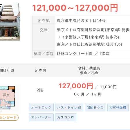
121,000
～
127,000円
所在地
東京都中央区湊３丁目14-9
交通
東京メトロ有楽町線新富町(東京)駅 徒歩
ＪＲ京葉線八丁堀(東京)駅 徒歩7分
東京メトロ日比谷線築地駅 徒歩10分
構造／階数
鉄筋コンクリート造 ／ 7階建
賃料／共益費
間取り図
所在階
敷金／礼金
127,000円
／
11,000円
2階
0ヶ月 ／ 1ヶ月
オートロック
バス・トイレ別
宅配ＢＯＸ
浴室乾燥機
エレベーター
ガスコンロ
タンダード