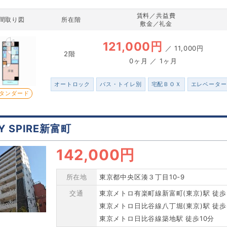
賃料／共益費
間取り図
所在階
敷金／礼金
121,000円
／
11,000円
2階
0ヶ月 ／ 1ヶ月
オートロック
バス・トイレ別
宅配ＢＯＸ
エレベーター
タンダード
TY SPIRE新富町
142,000円
所在地
東京都中央区湊３丁目10-9
交通
東京メトロ有楽町線新富町(東京)駅 徒歩
東京メトロ日比谷線八丁堀(東京)駅 徒歩
東京メトロ日比谷線築地駅 徒歩10分