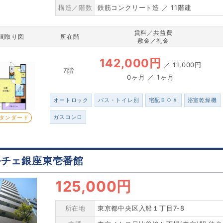
構造／階数
鉄筋コンクリート造 ／ 11階建
賃料／共益費
間取り図
所在階
敷金／礼金
142,000円
／
11,000円
7階
0ヶ月 ／ 1ヶ月
オートロック
バス・トイレ別
宅配ＢＯＸ
浴室乾燥機
ガスコンロ
タンダード
ルチェ銀座東壱番館
125,000円
所在地
東京都中央区入船１丁目7-8