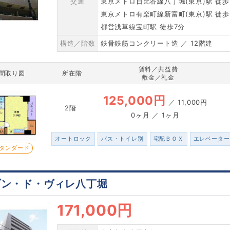
交通
東京メトロ日比谷線八丁堀(東京)駅 徒歩
東京メトロ有楽町線新富町(東京)駅 徒歩
都営浅草線宝町駅 徒歩7分
構造／階数
鉄骨鉄筋コンクリート造 ／ 12階建
賃料／共益費
間取り図
所在階
敷金／礼金
125,000円
／
11,000円
2階
0ヶ月 ／ 1ヶ月
オートロック
バス・トイレ別
宅配ＢＯＸ
エレベーター
タンダード
ゾン・ド・ヴィレ八丁堀
171,000円