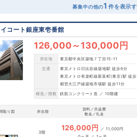
1
募集中の他の
カイコート銀座東壱番館
126,000
～
130,000円
所在地
東京都中央区築地７丁目15-11
交通
東京メトロ日比谷線築地駅 徒歩6分
東京メトロ有楽町線新富町(東京)駅 徒歩
都営大江戸線築地市場駅 徒歩11分
構造／階数
鉄筋コンクリート造 ／ 10階建
賃料／共益費
間取り図
所在階
敷金／礼金
126,000円
／
11,000円
3階
0ヶ月 ／ 1ヶ月