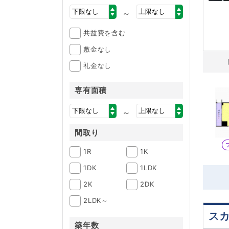
～
共益費を含む
敷金なし
礼金なし
専有面積
～
間取り
1R
1K
1DK
1LDK
2K
2DK
2LDK～
ス
築年数