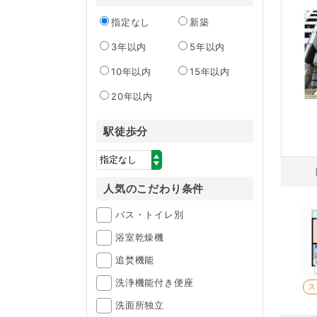
指定なし
新築
3年以内
5年以内
10年以内
15年以内
20年以内
駅徒歩分
人気のこだわり条件
バス・トイレ別
浴室乾燥機
追焚機能
洗浄機能付き便座
ス
洗面所独立