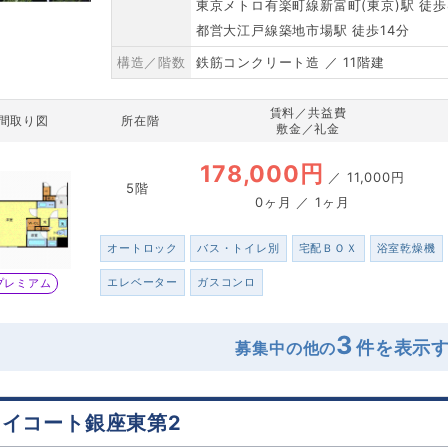
東京メトロ有楽町線新富町(東京)駅 徒歩
都営大江戸線築地市場駅 徒歩14分
構造／階数
鉄筋コンクリート造 ／ 11階建
賃料／共益費
間取り図
所在階
敷金／礼金
178,000円
／
11,000円
5階
0ヶ月 ／ 1ヶ月
オートロック
バス・トイレ別
宅配ＢＯＸ
浴室乾燥機
エレベーター
ガスコンロ
プレミアム
3
募集中の他の
カイコート銀座東第2