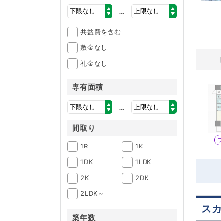
～
共益費を含む
敷金なし
礼金なし
専有面積
～
間取り
1R
1K
1DK
1LDK
2K
2DK
2LDK～
ス
築年数