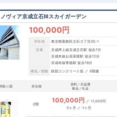
ェノヴィア京成立石Ⅲスカイガーデン
100,000円
所在地
東京都葛飾区立石３丁目25-1
交通
京成押上線京成立石駅 徒歩7分
京成本線お花茶屋駅 徒歩12分
京成本線青砥駅 徒歩16分
構造／階数
鉄筋コンクリート造 ／ 6階建
賃料／共益費
間取り図
所在階
敷金／礼金
100,000円
／
11,000円
2階
0ヶ月 ／ 1ヶ月