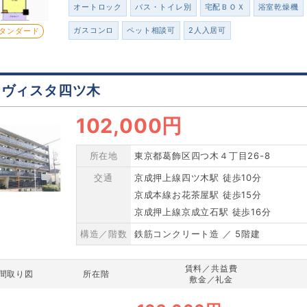
オートロック
バス・トイレ別
宅配ＢＯＸ
浴室乾燥機
ガスコンロ
ペット相談可
2人入居可
タンダード
レヴィスタ四ツ木
102,000円
所在地
東京都葛飾区四つ木４丁目26-8
交通
京成押上線四ツ木駅 徒歩10分
京成本線お花茶屋駅 徒歩15分
京成押上線京成立石駅 徒歩16分
構造／階数
鉄筋コンクリート造 ／ 5階建
賃料／共益費
間取り図
所在階
敷金／礼金