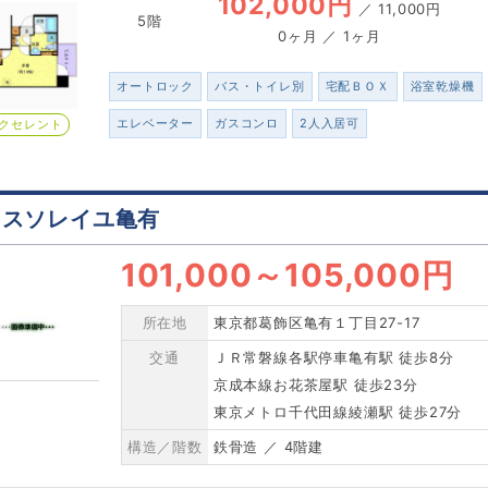
102,000円
／
11,000円
5階
0ヶ月 ／ 1ヶ月
オートロック
バス・トイレ別
宅配ＢＯＸ
浴室乾燥機
エレベーター
ガスコンロ
2人入居可
クセレント
ラスソレイユ亀有
101,000
～
105,000円
所在地
東京都葛飾区亀有１丁目27-17
交通
ＪＲ常磐線各駅停車亀有駅 徒歩8分
京成本線お花茶屋駅 徒歩23分
東京メトロ千代田線綾瀬駅 徒歩27分
構造／階数
鉄骨造 ／ 4階建