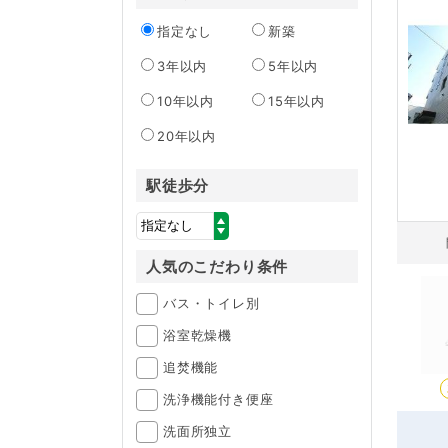
指定なし
新築
3年以内
5年以内
10年以内
15年以内
20年以内
駅徒歩分
人気のこだわり条件
バス・トイレ別
浴室乾燥機
追焚機能
洗浄機能付き便座
洗面所独立