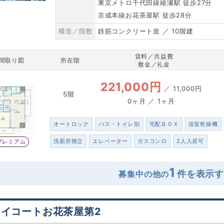
東京メトロ千代田線綾瀬駅 徒歩27分
京成本線お花茶屋駅 徒歩28分
構造／階数
鉄筋コンクリート造 ／ 10階建
賃料／共益費
間取り図
所在階
敷金／礼金
221,000円
／
11,000円
5階
0ヶ月 ／ 1ヶ月
オートロック
バス・トイレ別
宅配ＢＯＸ
浴室乾燥機
洗面所独立
エレベーター
ガスコンロ
2人入居可
プレミアム
1
募集中の他の
カイコートお花茶屋第2