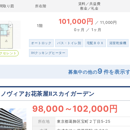
賃料／共益費
間取り図
所在階
敷金／礼金
101,000円
／
11,000円
1階
0ヶ月 ／ 1ヶ月
オートロック
バス・トイレ別
宅配ＢＯＸ
浴室乾燥機
IHクッキングヒーター
クセレント
9
募集中の他の
ェノヴィアお花茶屋Ⅱスカイガーデン
98,000
～
102,000円
所在地
東京都葛飾区宝町２丁目5-25