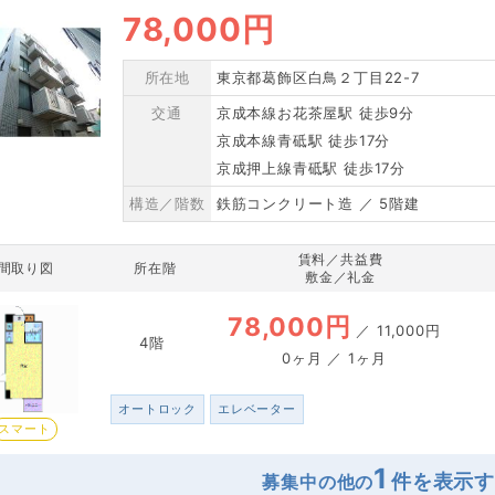
78,000円
所在地
東京都葛飾区白鳥２丁目22-7
交通
京成本線お花茶屋駅 徒歩9分
京成本線青砥駅 徒歩17分
京成押上線青砥駅 徒歩17分
構造／階数
鉄筋コンクリート造 ／ 5階建
賃料／共益費
間取り図
所在階
敷金／礼金
78,000円
／
11,000円
4階
0ヶ月 ／ 1ヶ月
オートロック
エレベーター
スマート
1
募集中の他の