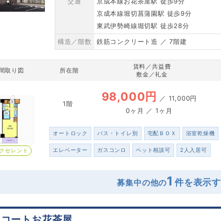
交通
京成本線お花茶屋駅 徒歩9分
京成本線堀切菖蒲園駅 徒歩9分
東武伊勢崎線堀切駅 徒歩28分
構造／階数
鉄筋コンクリート造 ／ 7階建
賃料／共益費
間取り図
所在階
敷金／礼金
98,000円
／
11,000円
1階
0ヶ月 ／ 1ヶ月
オートロック
バス・トイレ別
宅配ＢＯＸ
浴室乾燥機
エレベーター
ガスコンロ
ペット相談可
2人入居可
クセレント
1
募集中の他の
ネコートお花茶屋