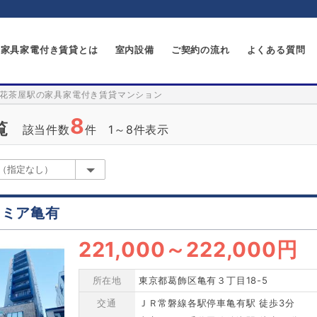
家具家電付き賃貸とは
室内設備
ご契約の流れ
よくある質問
花茶屋駅の家具家電付き賃貸マンション
8
覧
該当件数
件 1～8件表示
レミア亀有
221,000
～
222,000円
所在地
東京都葛飾区亀有３丁目18-5
交通
ＪＲ常磐線各駅停車亀有駅 徒歩3分