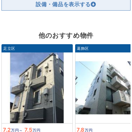
設備・備品を
他のおすすめ物件
足立区
葛飾区
7.2
7.5
7.8
万円
～
万円
万円