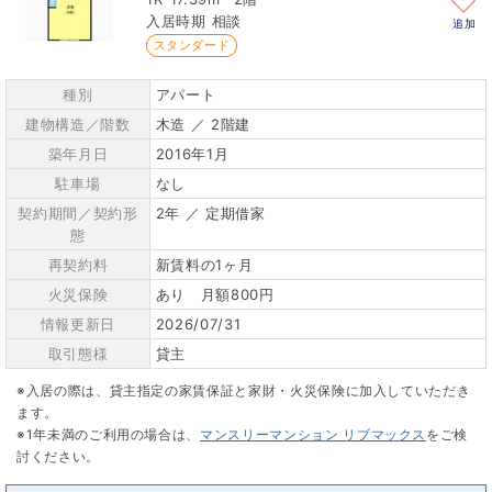
相談
追加
スタンダード
種別
アパート
建物構造／階数
木造 ／ 2階建
築年月日
2016年1月
駐車場
なし
契約期間／契約形
2年 ／ 定期借家
態
再契約料
新賃料の1ヶ月
火災保険
あり 月額800円
情報更新日
2026/07/31
取引態様
貸主
※入居の際は、貸主指定の家賃保証と家財・火災保険に加入していただき
ます。
※1年未満のご利用の場合は、
マンスリーマンション リブマックス
をご検
討ください。