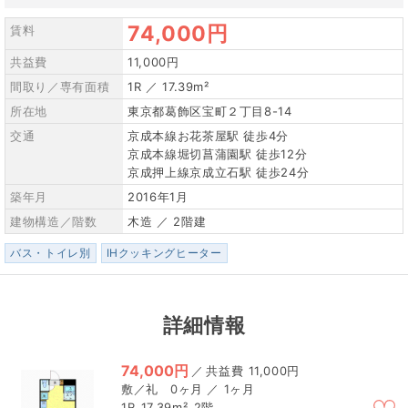
74,000円
賃料
共益費
11,000円
間取り／専有面積
1R ／ 17.39m²
所在地
東京都葛飾区宝町２丁目8-14
交通
京成本線お花茶屋駅 徒歩4分
京成本線堀切菖蒲園駅 徒歩12分
京成押上線京成立石駅 徒歩24分
築年月
2016年1月
建物構造／階数
木造 ／ 2階建
バス・トイレ別
IHクッキングヒーター
詳細情報
74,000円
／
11,000円
0ヶ月 ／ 1ヶ月
1R
17.39m²
2階