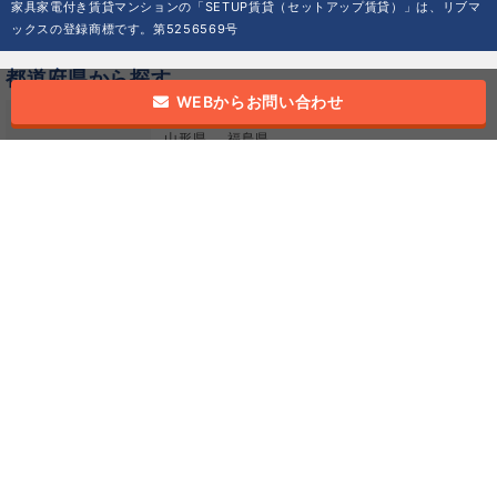
家具家電付き賃貸マンションの「SETUP賃貸（セットアップ賃貸）」は、リブマ
ックスの登録商標です。第5256569号
都道府県から探す
WEBからお問い合わせ
北海道・東北
北海道
青森県
岩手県
秋田県
宮城県
山形県
福島県
甲信越
山梨県
長野県
新潟県
関東
東京都
神奈川県
埼玉県
千葉県
茨城県
栃木県
群馬県
北陸
福井県
石川県
富山県
東海
愛知県
静岡県
岐阜県
三重県
近畿
大阪府
兵庫県
京都府
奈良県
滋賀県
和歌山県
中国
広島県
山口県
岡山県
鳥取県
島根県
四国
香川県
愛媛県
高知県
徳島県
九州・沖縄
福岡県
熊本県
大分県
鹿児島県
長崎県
佐賀県
沖縄県