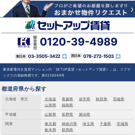
0120-39-4989
03-3505-3422
078-272-1503
家具家電付き賃貸マンションの「SETUP賃貸（セットアップ賃貸）」は、リブマ
ックスの登録商標です。第5256569号
都道府県から探す
北海道・東北
北海道
青森県
岩手県
秋田県
宮城県
山形県
福島県
甲信越
山梨県
長野県
新潟県
関東
東京都
神奈川県
埼玉県
千葉県
茨城県
栃木県
群馬県