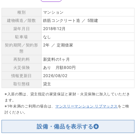
種別
マンション
建物構造／階数
鉄筋コンクリート造 ／ 5階建
築年月日
2018年12月
駐車場
なし
契約期間／契約形
2年 ／ 定期借家
態
再契約料
新賃料の1ヶ月
火災保険
あり 月額800円
情報更新日
2026/08/02
取引態様
貸主
※入居の際は、貸主指定の家賃保証と家財・火災保険に加入していただき
ます。
※1年未満のご利用の場合は、
マンスリーマンション リブマックス
をご検
討ください。
設備・備品を