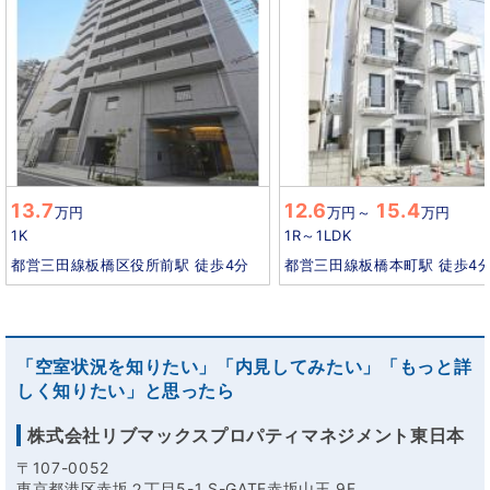
13.7
12.6
15.4
万円
万円
～
万円
1K
1R～1LDK
都営三田線板橋区役所前駅 徒歩4分
都営三田線板橋本町駅 徒歩4
「空室状況を知りたい」「内見してみたい」「もっと詳
しく知りたい」と思ったら
株式会社リブマックスプロパティマネジメント東日本
〒107-0052
東京都港区赤坂２丁目5-1 S-GATE赤坂山王 9F