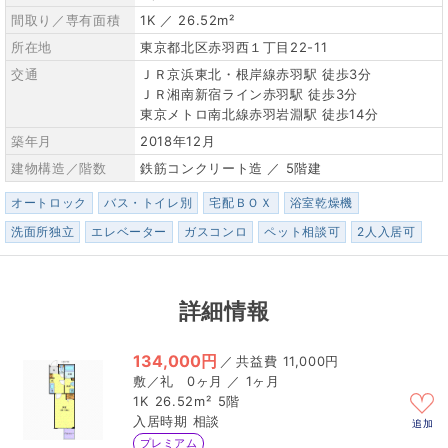
間取り／専有面積
1K ／ 26.52m²
所在地
東京都北区赤羽西１丁目22-11
交通
ＪＲ京浜東北・根岸線赤羽駅 徒歩3分
ＪＲ湘南新宿ライン赤羽駅 徒歩3分
東京メトロ南北線赤羽岩淵駅 徒歩14分
築年月
2018年12月
建物構造／階数
鉄筋コンクリート造 ／ 5階建
オートロック
バス・トイレ別
宅配ＢＯＸ
浴室乾燥機
洗面所独立
エレベーター
ガスコンロ
ペット相談可
2人入居可
詳細情報
134,000円
／
11,000円
0ヶ月 ／ 1ヶ月
1K
26.52m²
5階
相談
追加
プレミアム