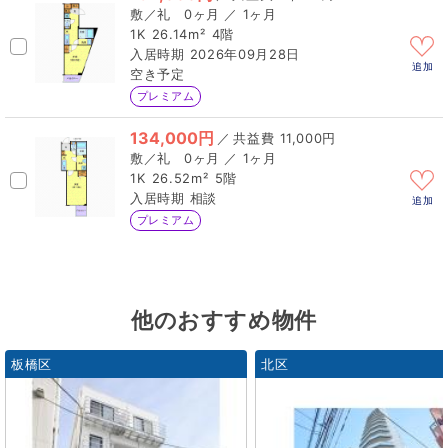
0ヶ月 ／ 1ヶ月
1K
26.14m²
4階
2026年09月28日
追加
空き予定
プレミアム
134,000円
／
11,000円
0ヶ月 ／ 1ヶ月
1K
26.52m²
5階
相談
追加
プレミアム
他のおすすめ物件
板橋区
北区