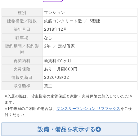
種別
マンション
建物構造／階数
鉄筋コンクリート造 ／ 5階建
築年月日
2018年12月
駐車場
なし
契約期間／契約形
2年 ／ 定期借家
態
再契約料
新賃料の1ヶ月
火災保険
あり 月額800円
情報更新日
2026/08/02
取引態様
貸主
※入居の際は、貸主指定の家賃保証と家財・火災保険に加入していただき
ます。
※1年未満のご利用の場合は、
マンスリーマンション リブマックス
をご検
討ください。
設備・備品を