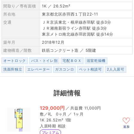
間取り／専有面積
1K ／ 26.52m²
所在地
東京都北区赤羽西１丁目22-11
交通
ＪＲ京浜東北・根岸線赤羽駅 徒歩3分
ＪＲ湘南新宿ライン赤羽駅 徒歩3分
東京メトロ南北線赤羽岩淵駅 徒歩14分
築年月
2018年12月
建物構造／階数
鉄筋コンクリート造 ／ 5階建
オートロック
バス・トイレ別
宅配ＢＯＸ
浴室乾燥機
洗面所独立
エレベーター
ガスコンロ
ペット相談可
2人入居可
詳細情報
129,000円
／
11,000円
0ヶ月 ／ 1ヶ月
1K
26.52m²
1階
相談
追加
プレミアム