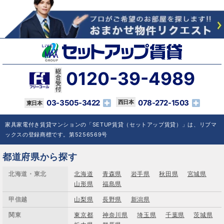
0120-39-4989
03-3505-3422
078-272-1503
家具家電付き賃貸マンションの「SETUP賃貸（セットアップ賃貸）」は、リブマ
ックスの登録商標です。第5256569号
都道府県から探す
北海道・東北
北海道
青森県
岩手県
秋田県
宮城県
山形県
福島県
甲信越
山梨県
長野県
新潟県
関東
東京都
神奈川県
埼玉県
千葉県
茨城県