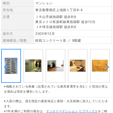
種別
マンション
所在地
東京都豊島区上池袋１丁目8-4
交通
ＪＲ山手線池袋駅 徒歩8分
東京メトロ有楽町線東池袋駅 徒歩12分
ＪＲ埼京線池袋駅 徒歩8分
築年月
2005年12月
建物構造／階数
鉄筋コンクリート造 ／ 9階建
※掲載されている画像（設置されている家具家電等を含む）と現況が異な
る場合は現況を優先いたします。
※入居の際は、貸主指定の家賃保証と家財・火災保険に加入していただき
ます。
※1年未満のご利用の場合は、
マンスリーマンション リブマックス
をご検