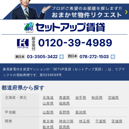
0120-39-4989
03-3505-3422
078-272-1503
家具家電付き賃貸マンションの「SETUP賃貸（セットアップ賃貸）」は、リブマ
ックスの登録商標です。第5256569号
都道府県から探す
北海道・東北
北海道
青森県
岩手県
秋田県
宮城県
山形県
福島県
甲信越
山梨県
長野県
新潟県
関東
東京都
神奈川県
埼玉県
千葉県
茨城県
栃木県
群馬県