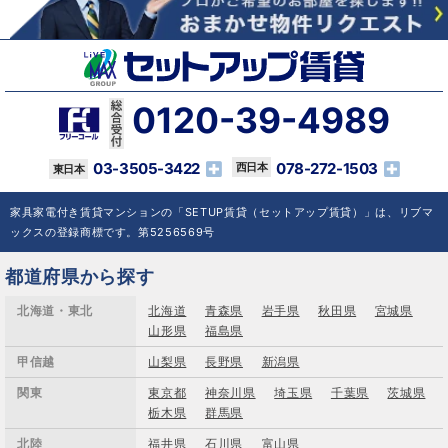
0120-39-4989
03-3505-3422
078-272-1503
家具家電付き賃貸マンションの「SETUP賃貸（セットアップ賃貸）」は、リブマ
ックスの登録商標です。第5256569号
都道府県から探す
北海道・東北
北海道
青森県
岩手県
秋田県
宮城県
山形県
福島県
甲信越
山梨県
長野県
新潟県
関東
東京都
神奈川県
埼玉県
千葉県
茨城県
栃木県
群馬県
北陸
福井県
石川県
富山県