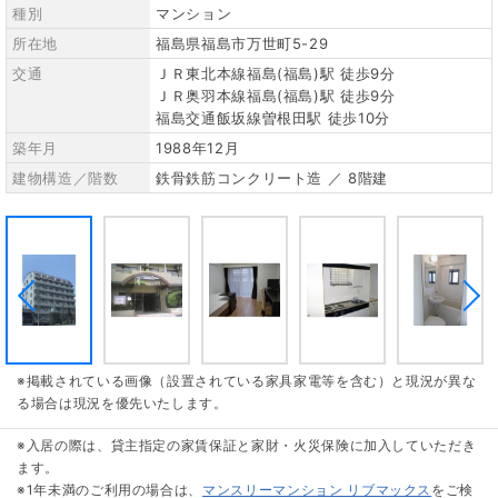
種別
マンション
所在地
福島県福島市万世町5-29
交通
ＪＲ東北本線福島(福島)駅 徒歩9分
ＪＲ奥羽本線福島(福島)駅 徒歩9分
福島交通飯坂線曽根田駅 徒歩10分
築年月
1988年12月
建物構造／階数
鉄骨鉄筋コンクリート造 ／ 8階建
※掲載されている画像（設置されている家具家電等を含む）と現況が異な
る場合は現況を優先いたします。
※入居の際は、貸主指定の家賃保証と家財・火災保険に加入していただき
ます。
※1年未満のご利用の場合は、
マンスリーマンション リブマックス
をご検