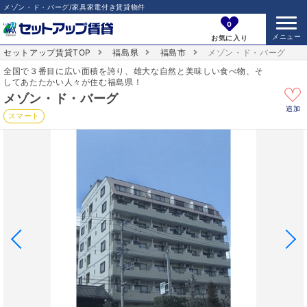
メゾン・ド・バーグ/家具家電付き賃貸物件
0
お気に入り
セットアップ賃貸TOP
福島県
福島市
メゾン・ド・バーグ
全国で３番目に広い面積を誇り、雄大な自然と美味しい食べ物、そ
してあたたかい人々が住む福島県！
メゾン・ド・バーグ
追加
スマート