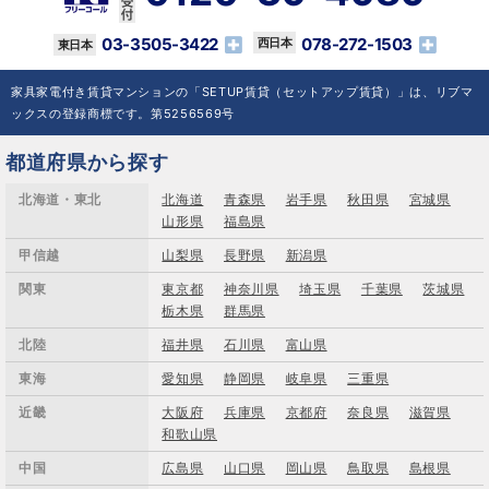
03-3505-3422
078-272-1503
家具家電付き賃貸マンションの「SETUP賃貸（セットアップ賃貸）」は、リブマ
ックスの登録商標です。第5256569号
都道府県から探す
北海道・東北
北海道
青森県
岩手県
秋田県
宮城県
山形県
福島県
甲信越
山梨県
長野県
新潟県
関東
東京都
神奈川県
埼玉県
千葉県
茨城県
栃木県
群馬県
北陸
福井県
石川県
富山県
東海
愛知県
静岡県
岐阜県
三重県
近畿
大阪府
兵庫県
京都府
奈良県
滋賀県
和歌山県
中国
広島県
山口県
岡山県
鳥取県
島根県