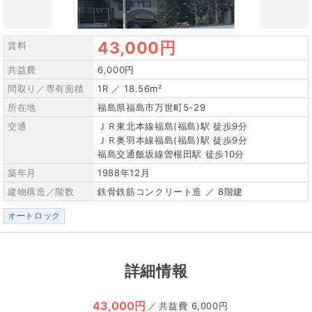
43,000円
賃料
共益費
6,000円
間取り／専有面積
1R ／ 18.56m²
所在地
福島県福島市万世町5-29
交通
ＪＲ東北本線福島(福島)駅 徒歩9分
ＪＲ奥羽本線福島(福島)駅 徒歩9分
福島交通飯坂線曽根田駅 徒歩10分
築年月
1988年12月
建物構造／階数
鉄骨鉄筋コンクリート造 ／ 8階建
オートロック
詳細情報
43,000円
／
6,000円