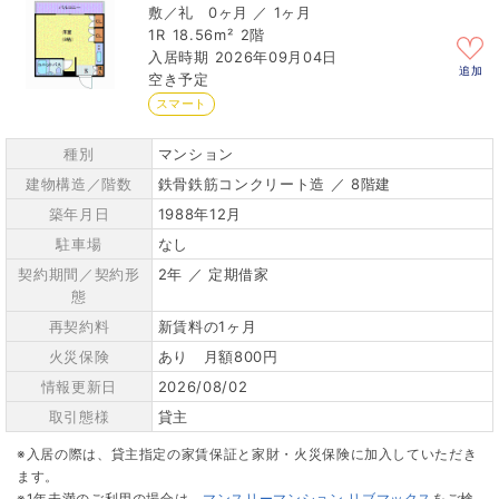
0ヶ月 ／ 1ヶ月
1R
18.56m²
2階
2026年09月04日
追加
空き予定
スマート
種別
マンション
建物構造／階数
鉄骨鉄筋コンクリート造 ／ 8階建
築年月日
1988年12月
駐車場
なし
契約期間／契約形
2年 ／ 定期借家
態
再契約料
新賃料の1ヶ月
火災保険
あり 月額800円
情報更新日
2026/08/02
取引態様
貸主
※入居の際は、貸主指定の家賃保証と家財・火災保険に加入していただき
ます。
※1年未満のご利用の場合は、
マンスリーマンション リブマックス
をご検