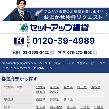
0120-39-4989
03-3505-3422
078-272-1503
家具家電付き賃貸マンションの「SETUP賃貸（セットアップ賃貸）」は、リブマ
ックスの登録商標です。第5256569号
都道府県から探す
北海道・東北
北海道
青森県
岩手県
秋田県
宮城県
山形県
福島県
甲信越
山梨県
長野県
新潟県
関東
東京都
神奈川県
埼玉県
千葉県
茨城県