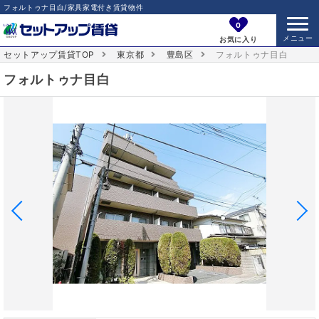
フォルトゥナ目白/家具家電付き賃貸物件
0
お気に入り
セットアップ賃貸TOP
東京都
豊島区
フォルトゥナ目白
フォルトゥナ目白