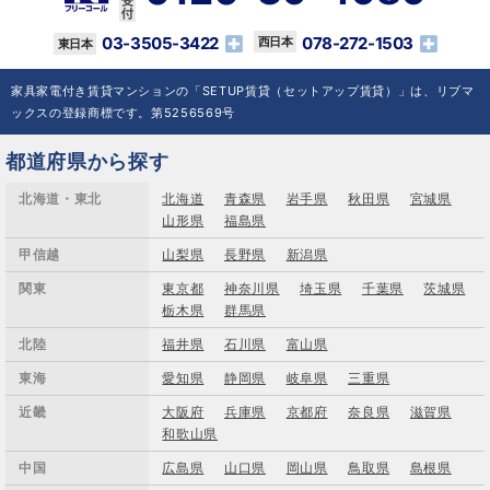
03-3505-3422
078-272-1503
家具家電付き賃貸マンションの「SETUP賃貸（セットアップ賃貸）」は、リブマ
ックスの登録商標です。第5256569号
都道府県から探す
北海道・東北
北海道
青森県
岩手県
秋田県
宮城県
山形県
福島県
甲信越
山梨県
長野県
新潟県
関東
東京都
神奈川県
埼玉県
千葉県
茨城県
栃木県
群馬県
北陸
福井県
石川県
富山県
東海
愛知県
静岡県
岐阜県
三重県
近畿
大阪府
兵庫県
京都府
奈良県
滋賀県
和歌山県
中国
広島県
山口県
岡山県
鳥取県
島根県