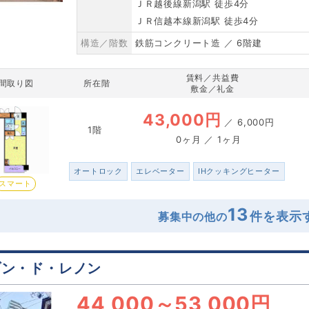
ＪＲ越後線新潟駅 徒歩4分
ＪＲ信越本線新潟駅 徒歩4分
構造／階数
鉄筋コンクリート造 ／ 6階建
賃料／共益費
間取り図
所在階
敷金／礼金
43,000円
／
6,000円
1階
0ヶ月 ／ 1ヶ月
オートロック
エレベーター
IHクッキングヒーター
スマート
13
募集中の他の
ゾン・ド・レノン
44,000
～
53,000円