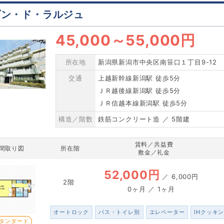
ゾン・ド・ラルジュ
45,000
～
55,000円
所在地
新潟県新潟市中央区南笹口１丁目9-12
交通
上越新幹線新潟駅 徒歩5分
ＪＲ越後線新潟駅 徒歩5分
ＪＲ信越本線新潟駅 徒歩5分
構造／階数
鉄筋コンクリート造 ／ 5階建
賃料／共益費
間取り図
所在階
敷金／礼金
52,000円
／
6,000円
2階
0ヶ月 ／ 1ヶ月
オートロック
バス・トイレ別
エレベーター
IHクッキ
タンダード