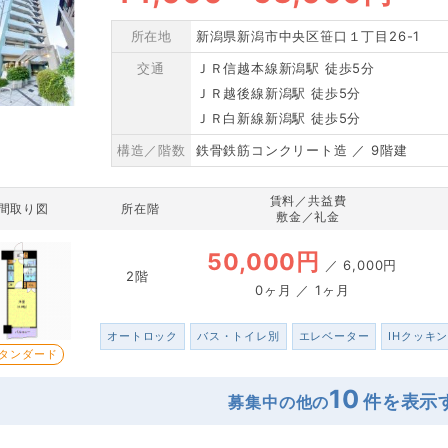
所在地
新潟県新潟市中央区笹口１丁目26-1
交通
ＪＲ信越本線新潟駅 徒歩5分
ＪＲ越後線新潟駅 徒歩5分
ＪＲ白新線新潟駅 徒歩5分
構造／階数
鉄骨鉄筋コンクリート造 ／ 9階建
賃料／共益費
間取り図
所在階
敷金／礼金
50,000円
／
6,000円
2階
0ヶ月 ／ 1ヶ月
オートロック
バス・トイレ別
エレベーター
IHクッキ
タンダード
10
募集中の他の