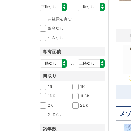
～
共益費を含む
敷金なし
礼金なし
専有面積
～
間取り
1R
1K
1DK
1LDK
2K
2DK
メ
2LDK～
築年数