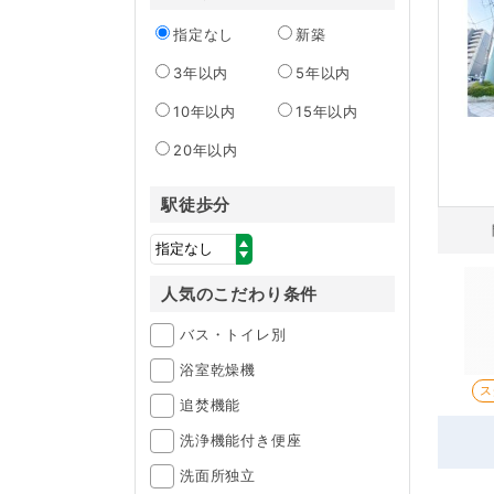
指定なし
新築
3年以内
5年以内
10年以内
15年以内
20年以内
駅徒歩分
人気のこだわり条件
バス・トイレ別
浴室乾燥機
ス
追焚機能
洗浄機能付き便座
洗面所独立