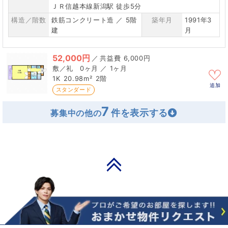
ＪＲ信越本線新潟駅 徒歩5分
構造／階数
鉄筋コンクリート造 ／ 5階
築年月
1991年3
建
月
52,000円
／
6,000円
0ヶ月 ／ 1ヶ月
1K
20.98m²
2階
追加
スタンダード
7
募集中の他の
PAGE TOP