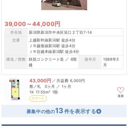
39,000
～
44,000円
所在地
新潟県新潟市中央区笹口２丁目7-14
交通
上越新幹線新潟駅 徒歩4分
ＪＲ越後線新潟駅 徒歩4分
ＪＲ信越本線新潟駅 徒歩4分
構造／階数
鉄筋コンクリート造 ／ 6階
築年月
1988年3
建
月
43,000円
／
6,000円
0ヶ月 ／ 1ヶ月
1K
17.55m²
1階
追加
スマート
13
募集中の他の