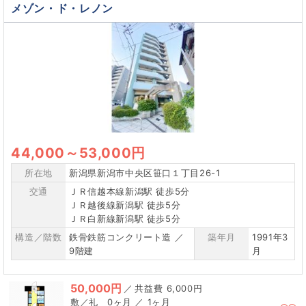
メゾン・ド・レノン
44,000
～
53,000円
所在地
新潟県新潟市中央区笹口１丁目26-1
交通
ＪＲ信越本線新潟駅 徒歩5分
ＪＲ越後線新潟駅 徒歩5分
ＪＲ白新線新潟駅 徒歩5分
構造／階数
鉄骨鉄筋コンクリート造 ／
築年月
1991年3
9階建
月
50,000円
／
6,000円
0ヶ月 ／ 1ヶ月