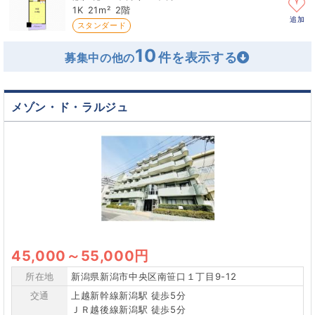
1K
21m²
2階
追加
スタンダード
10
募集中の他の
メゾン・ド・ラルジュ
45,000
～
55,000円
所在地
新潟県新潟市中央区南笹口１丁目9-12
交通
上越新幹線新潟駅 徒歩5分
ＪＲ越後線新潟駅 徒歩5分