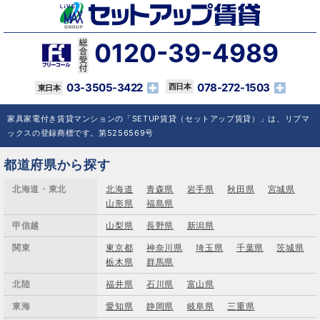
0120-39-4989
03-3505-3422
078-272-1503
家具家電付き賃貸マンションの「SETUP賃貸（セットアップ賃貸）」は、リブマ
ックスの登録商標です。第5256569号
都道府県から探す
北海道・東北
北海道
青森県
岩手県
秋田県
宮城県
山形県
福島県
甲信越
山梨県
長野県
新潟県
関東
東京都
神奈川県
埼玉県
千葉県
茨城県
栃木県
群馬県
北陸
福井県
石川県
富山県
東海
愛知県
静岡県
岐阜県
三重県