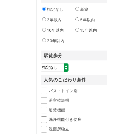
指定なし
新築
3年以内
5年以内
10年以内
15年以内
20年以内
駅徒歩分
人気のこだわり条件
バス・トイレ別
浴室乾燥機
追焚機能
洗浄機能付き便座
洗面所独立