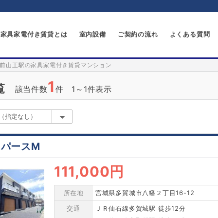
家具家電付き賃貸とは
室内設備
ご契約の流れ
よくある質問
前山王駅の家具家電付き賃貸マンション
1
覧
該当件数
件 1～1件表示
スパースM
111,000円
所在地
宮城県多賀城市八幡２丁目16-12
交通
ＪＲ仙石線多賀城駅 徒歩12分