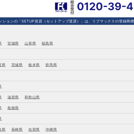
0120-39-
ションの「SETUP賃貸（セットアップ賃貸）」は、リブマックスの登録商標で
県
宮城県
山形県
福島県
葉県
茨城県
栃木県
群馬県
県
県
滋賀県
和歌山県
県
島根県
県
島県
長崎県
佐賀県
沖縄県