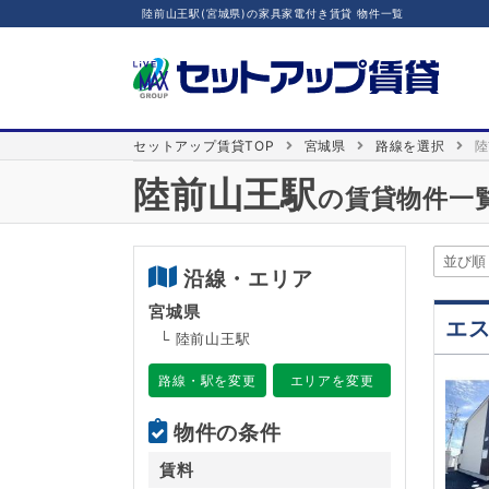
陸前山王駅(宮城県)の家具家電付き賃貸 物件一覧
セットアップ賃貸TOP
宮城県
路線を選択
陸
陸前山王駅
の賃貸物件一
沿線・エリア
宮城県
エ
└ 陸前山王駅
路線・駅を変更
エリアを変更
物件の条件
賃料