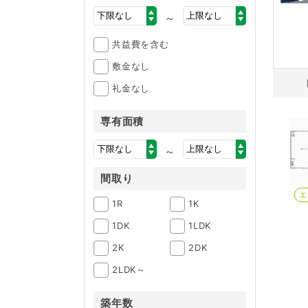
～
共益費を含む
敷金なし
礼金なし
専有面積
～
間取り
エ
1R
1K
1DK
1LDK
2K
2DK
2LDK～
築年数