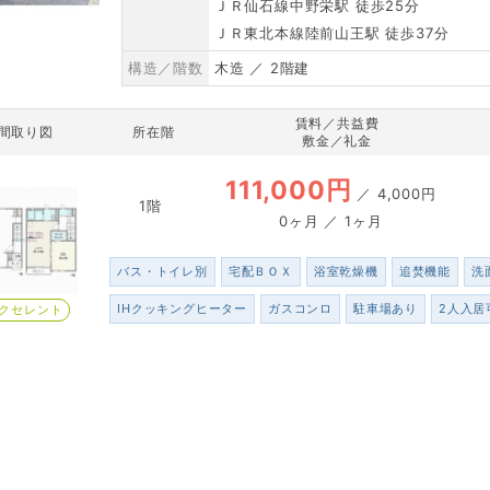
ＪＲ仙石線中野栄駅 徒歩25分
ＪＲ東北本線陸前山王駅 徒歩37分
構造／階数
木造 ／ 2階建
賃料／共益費
間取り図
所在階
敷金／礼金
111,000円
／
4,000円
1階
0ヶ月 ／ 1ヶ月
バス・トイレ別
宅配ＢＯＸ
浴室乾燥機
追焚機能
洗
IHクッキングヒーター
ガスコンロ
駐車場あり
2人入居
クセレント