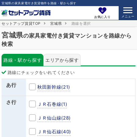
宮城県の家具家電付き賃貸物件を路線・駅から探す
0
お気に入り
セットアップ賃貸TOP
宮城県
路線を選択
宮城県
の家具家電付き賃貸マンションを路線から
検索
路線・駅から探す
エリアから探す
路線にチェックをいれてください
あ行
秋田新幹線
(21)
さ行
ＪＲ石巻線
(1)
ＪＲ仙山線
(28)
ＪＲ仙石線
(40)