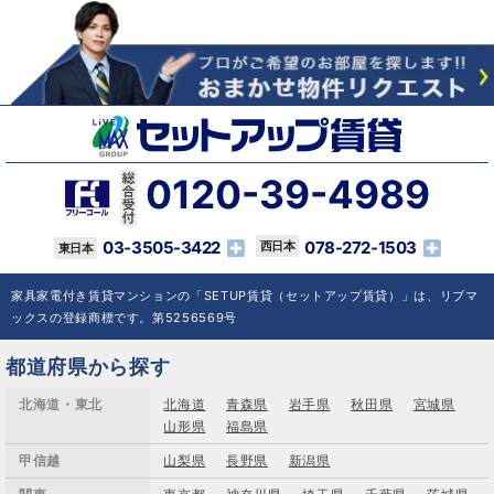
0120-39-4989
03-3505-3422
078-272-1503
家具家電付き賃貸マンションの「SETUP賃貸（セットアップ賃貸）」は、リブマ
ックスの登録商標です。第5256569号
都道府県から探す
北海道・東北
北海道
青森県
岩手県
秋田県
宮城県
山形県
福島県
甲信越
山梨県
長野県
新潟県