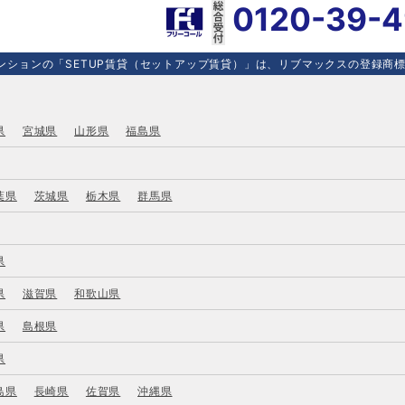
0120-39-
ションの「SETUP賃貸（セットアップ賃貸）」は、リブマックスの登録商標で
県
宮城県
山形県
福島県
葉県
茨城県
栃木県
群馬県
県
県
滋賀県
和歌山県
県
島根県
県
島県
長崎県
佐賀県
沖縄県