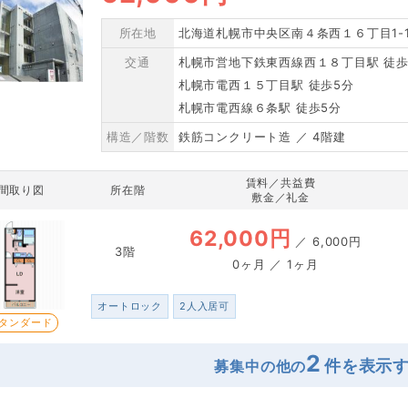
所在地
北海道札幌市中央区南４条西１６丁目1-1
交通
札幌市営地下鉄東西線西１８丁目駅 徒歩
札幌市電西１５丁目駅 徒歩5分
札幌市電西線６条駅 徒歩5分
構造／階数
鉄筋コンクリート造 ／ 4階建
賃料／共益費
間取り図
所在階
敷金／礼金
62,000円
／
6,000円
3階
0ヶ月 ／ 1ヶ月
オートロック
2人入居可
タンダード
2
募集中の他の