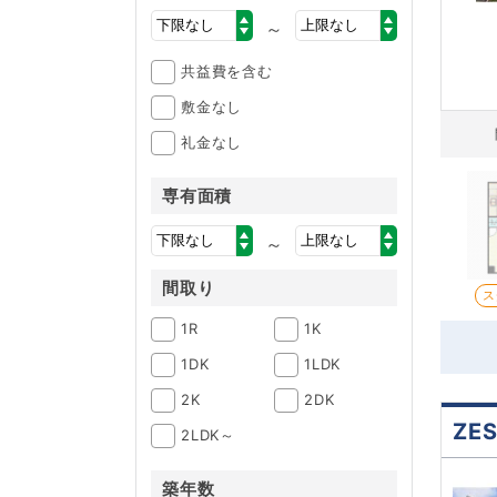
～
共益費を含む
敷金なし
礼金なし
専有面積
～
間取り
ス
1R
1K
1DK
1LDK
2K
2DK
ZE
2LDK～
築年数