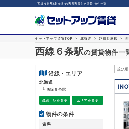
西線６条駅(北海道)の家具家電付き賃貸 物件一覧
セットアップ賃貸TOP
北海道
路線を選択
西
西線６条駅
の賃貸物件一
沿線・エリア
北海道
IN
└ 西線６条駅
路線・駅を変更
エリアを変更
物件の条件
賃料