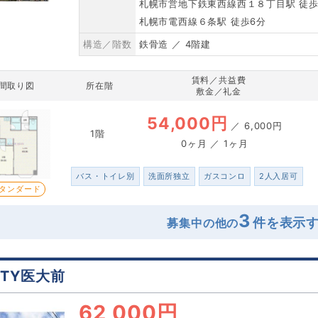
札幌市営地下鉄東西線西１８丁目駅 徒歩
札幌市電西線６条駅 徒歩6分
構造／階数
鉄骨造 ／ 4階建
賃料／共益費
間取り図
所在階
敷金／礼金
54,000円
／
6,000円
1階
0ヶ月 ／ 1ヶ月
バス・トイレ別
洗面所独立
ガスコンロ
2人入居可
タンダード
3
募集中の他の
STY医大前
62,000円