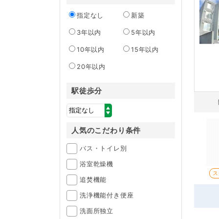
指定なし
新築
3年以内
5年以内
10年以内
15年以内
20年以内
駅徒歩分
人気のこだわり条件
バス・トイレ別
浴室乾燥機
ス
追焚機能
洗浄機能付き便座
洗面所独立