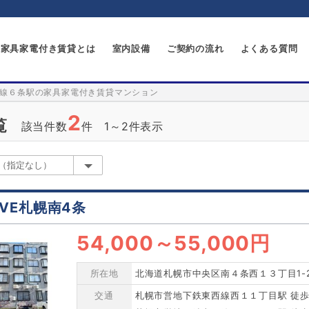
家具家電付き賃貸とは
室内設備
ご契約の流れ
よくある質問
線６条駅の家具家電付き賃貸マンション
2
覧
該当件数
件 1～2件表示
OVE札幌南4条
54,000
～
55,000円
所在地
北海道札幌市中央区南４条西１３丁目1-
交通
札幌市営地下鉄東西線西１１丁目駅 徒歩