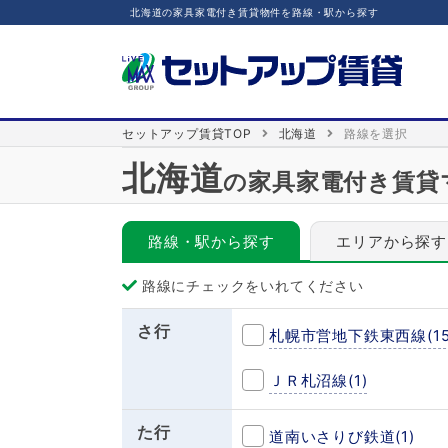
北海道の家具家電付き賃貸物件を路線・駅から探す
セットアップ賃貸TOP
北海道
路線を選択
北海道
の家具家電付き賃貸
路線・駅から探す
エリアから探す
路線にチェックをいれてください
さ行
札幌市営地下鉄東西線
(1
ＪＲ札沼線
(1)
た行
道南いさりび鉄道
(1)