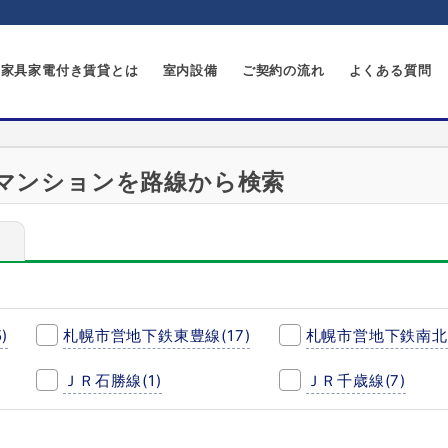
家具家電付き賃貸とは
室内設備
ご契約の流れ
よくある質問
マンションを路線から検索
5)
札幌市営地下鉄東豊線
(17)
札幌市営地下鉄南北
ＪＲ石勝線
(1)
ＪＲ千歳線
(7)