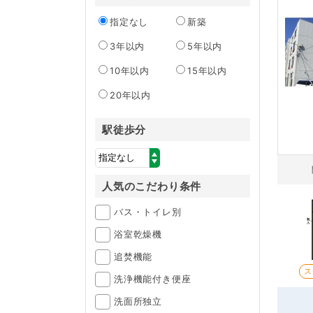
指定なし
新築
3年以内
5年以内
10年以内
15年以内
20年以内
駅徒歩分
人気のこだわり条件
バス・トイレ別
浴室乾燥機
追焚機能
ス
洗浄機能付き便座
洗面所独立