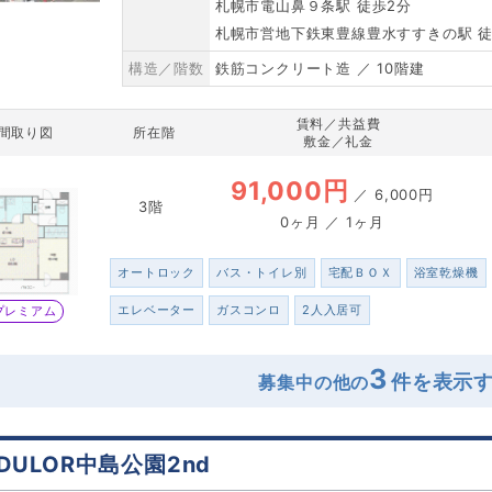
札幌市電山鼻９条駅 徒歩2分
札幌市営地下鉄東豊線豊水すすきの駅 徒
構造／階数
鉄筋コンクリート造 ／ 10階建
賃料／共益費
間取り図
所在階
敷金／礼金
91,000円
／
6,000円
3階
0ヶ月 ／ 1ヶ月
オートロック
バス・トイレ別
宅配ＢＯＸ
浴室乾燥機
エレベーター
ガスコンロ
2人入居可
プレミアム
3
募集中の他の
DULOR中島公園2nd