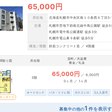
65,000円
所在地
北海道札幌市中央区南１０条西６丁目3-
交通
札幌市営地下鉄南北線中島公園駅 徒歩5
札幌市電中島公園通駅 徒歩3分
札幌市電山鼻９条駅 徒歩5分
構造／階数
鉄筋コンクリート造 ／ 4階建
賃料／共益費
間取り図
所在階
敷金／礼金
65,000円
／
6,000円
3階
0ヶ月 ／ 1ヶ月
オートロック
バス・トイレ別
ガスコンロ
2人入居可
タンダード
1
募集中の他の