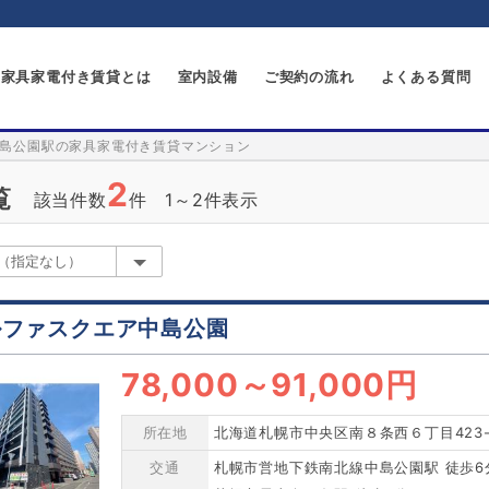
家具家電付き賃貸とは
室内設備
ご契約の流れ
よくある質問
島公園駅の家具家電付き賃貸マンション
2
覧
該当件数
件 1～2件表示
ルファスクエア中島公園
78,000
～
91,000円
所在地
北海道札幌市中央区南８条西６丁目423-
交通
札幌市営地下鉄南北線中島公園駅 徒歩6