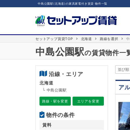
中島公園駅(北海道)の家具家電付き賃貸 物件一覧
セットアップ賃貸TOP
北海道
路線を選択
中
中島公園駅
の賃貸物件一
沿線・エリア
北海道
ア
└ 中島公園駅
路線・駅を変更
エリアを変更
物件の条件
賃料