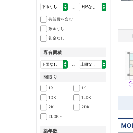
～
共益費を含む
敷金なし
礼金なし
専有面積
～
間取り
1R
1K
1DK
1LDK
2K
2DK
2LDK～
MO
築年数