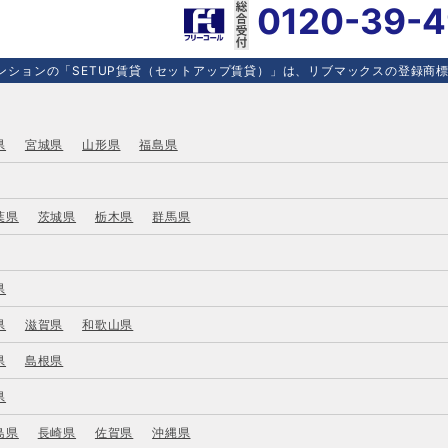
0120-39-
ションの「SETUP賃貸（セットアップ賃貸）」は、リブマックスの登録商標で
県
宮城県
山形県
福島県
葉県
茨城県
栃木県
群馬県
県
県
滋賀県
和歌山県
県
島根県
県
島県
長崎県
佐賀県
沖縄県