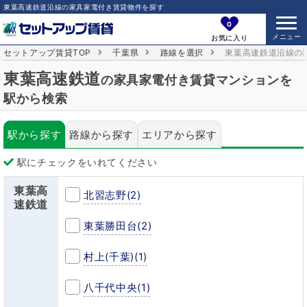
東葉高速鉄道沿線の家具家電付き賃貸物件を探す
0
お気に入り
セットアップ賃貸TOP
千葉県
路線を選択
東葉高速鉄道沿線の
東葉高速鉄道
の家具家電付き賃貸マンションを
駅から検索
駅から探す
路線から探す
エリアから探す
駅にチェックをいれてください
東葉高
北習志野
(2)
速鉄道
東葉勝田台
(2)
村上(千葉)
(1)
八千代中央
(1)