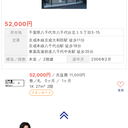
52,000円
所在地
千葉県八千代市八千代台北１５丁目3-15
交通
京成本線京成大和田駅 徒歩11分
京成本線八千代台駅 徒歩18分
東葉高速鉄道八千代中央駅 徒歩35分
構造／階数
木造 ／ 2階建
築年月
2006年2月
52,000円
／
11,000円
0ヶ月 ／ 1ヶ月
1K
27m²
2階
追加
スタンダード
PAGE TOP