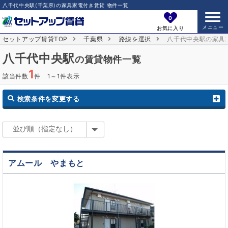
八千代中央駅(千葉県)の家具家電付き賃貸 物件一覧
0
お気に入り
セットアップ賃貸TOP
千葉県
路線を選択
八千代中央駅の家具
八千代中央駅
の賃貸物件一覧
1
該当件数
件 1～1件表示
検索条件を変更する
アムール やまもと