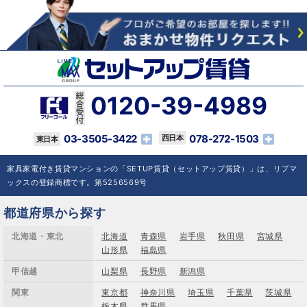
0120-39-4989
03-3505-3422
078-272-1503
家具家電付き賃貸マンションの「SETUP賃貸（セットアップ賃貸）」は、リブマ
ックスの登録商標です。第5256569号
都道府県から探す
北海道・東北
北海道
青森県
岩手県
秋田県
宮城県
山形県
福島県
甲信越
山梨県
長野県
新潟県
関東
東京都
神奈川県
埼玉県
千葉県
茨城県
栃木県
群馬県