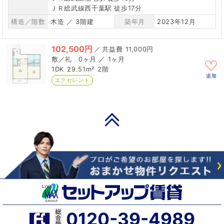
ＪＲ総武線西千葉駅 徒歩17分
構造／階数
木造 ／ 3階建
築年月
2023年12月
102,500円
／
11,000円
0ヶ月 ／ 1ヶ月
1DK
29.51m²
2階
追加
エクセレント
PAGE TOP
0120-39-4989