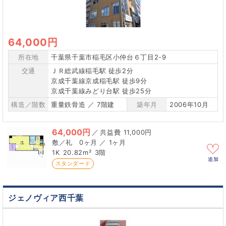
64,000円
所在地
千葉県千葉市稲毛区小仲台６丁目2-9
交通
ＪＲ総武線稲毛駅 徒歩2分
京成千葉線京成稲毛駅 徒歩9分
京成千葉線みどり台駅 徒歩25分
構造／階数
重量鉄骨造 ／ 7階建
築年月
2006年10月
64,000円
／
11,000円
0ヶ月 ／ 1ヶ月
1K
20.82m²
3階
追加
スタンダード
ジェノヴィア西千葉