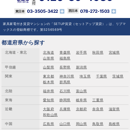
03-3505-3422
078-272-1503
家具家電付き賃貸マンションの「SETUP賃貸（セットアップ賃貸）」は、リブマ
ックスの登録商標です。第5256569号
都道府県から探す
北海道・東北
北海道
青森県
岩手県
秋田県
宮城県
山形県
福島県
甲信越
山梨県
長野県
新潟県
関東
東京都
神奈川県
埼玉県
千葉県
茨城県
栃木県
群馬県
北陸
福井県
石川県
富山県
東海
愛知県
静岡県
岐阜県
三重県
近畿
大阪府
兵庫県
京都府
奈良県
滋賀県
和歌山県
中国
広島県
山口県
岡山県
鳥取県
島根県