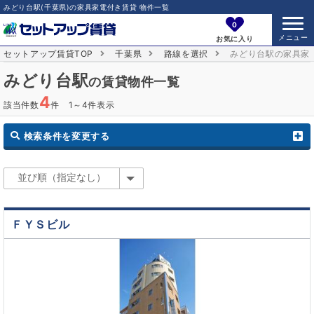
みどり台駅(千葉県)の家具家電付き賃貸 物件一覧
0
お気に入り
セットアップ賃貸TOP
千葉県
路線を選択
みどり台駅の家具家
みどり台駅
の賃貸物件一覧
4
該当件数
件 1～4件表示
検索条件を変更する
ＦＹＳビル