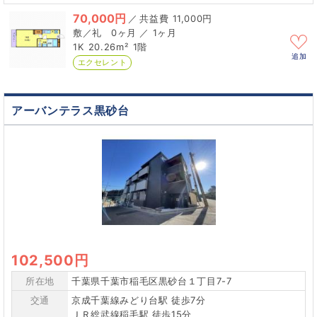
70,000円
／
11,000円
0ヶ月 ／ 1ヶ月
1K
20.26m²
1階
追加
エクセレント
アーバンテラス黒砂台
102,500円
所在地
千葉県千葉市稲毛区黒砂台１丁目7-7
交通
京成千葉線みどり台駅 徒歩7分
ＪＲ総武線稲毛駅 徒歩15分