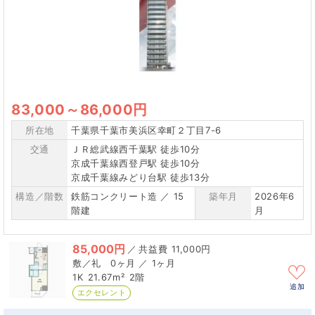
83,000
～
86,000円
所在地
千葉県千葉市美浜区幸町２丁目7-6
交通
ＪＲ総武線西千葉駅 徒歩10分
京成千葉線西登戸駅 徒歩10分
京成千葉線みどり台駅 徒歩13分
構造／階数
鉄筋コンクリート造 ／ 15
築年月
2026年6
階建
月
85,000円
／
11,000円
0ヶ月 ／ 1ヶ月
1K
21.67m²
2階
追加
エクセレント