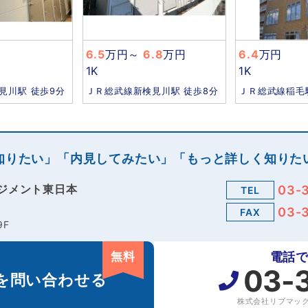
6.5
万円
～
6.8
万円
6.4
万円
1K
1K
見川駅 徒歩9分
ＪＲ総武線新検見川駅 徒歩8分
ＪＲ総武線稲毛
知りたい」「内見してみたい」「もっと詳しく知りた
ジメント東日本
03-
TEL
03-
FAX
9F
無料
電話
03-
を
問い合わせる
株式会社リブマッ