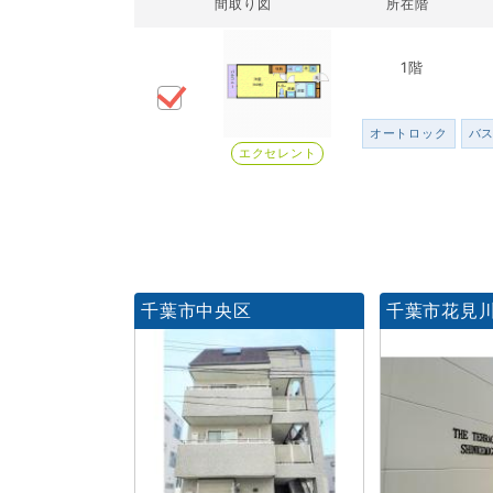
間取り図
所在階
1階
オートロック
バ
エクセレント
千葉市中央区
千葉市花見