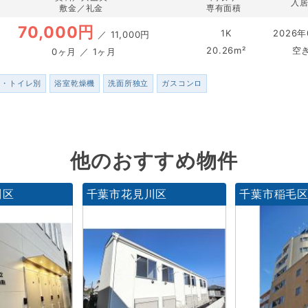
入
敷金／礼金
専有面積
70,000円
1K
2026年
／
11,000円
20.26m²
空
0ヶ月 ／ 1ヶ月
ス・トイレ別
浴室乾燥機
洗面所独立
ガスコンロ
他のおすすめ物件
川区
千葉市花見川区
千葉市稲毛