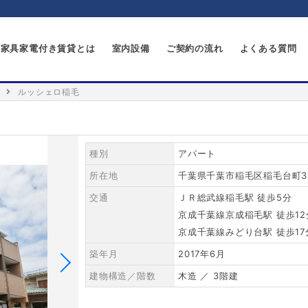
家具家電付き賃貸とは
室内設備
ご契約の流れ
よくある質問
ルッシェロ稲毛
種別
アパート
所在地
千葉県千葉市稲毛区稲毛台町31
交通
ＪＲ総武線稲毛駅 徒歩5分
京成千葉線京成稲毛駅 徒歩12
京成千葉線みどり台駅 徒歩17
築年月
2017年6月
建物構造／階数
木造 ／ 3階建