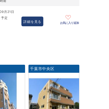
居時期
09月21日
き予定
詳細を見る
お気に入り追加
区
千葉市中央区