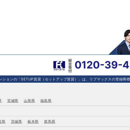
0120-39-
ションの「SETUP賃貸（セットアップ賃貸）」は、リブマックスの登録商標で
県
宮城県
山形県
福島県
葉県
茨城県
栃木県
群馬県