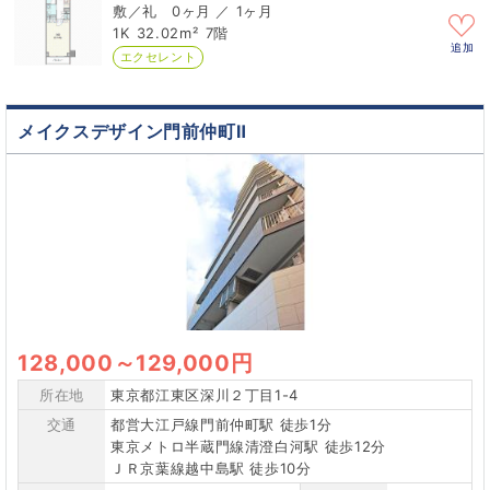
0ヶ月 ／ 1ヶ月
1K
32.02m²
7階
追加
エクセレント
メイクスデザイン門前仲町Ⅱ
128,000
～
129,000円
所在地
東京都江東区深川２丁目1-4
交通
都営大江戸線門前仲町駅 徒歩1分
東京メトロ半蔵門線清澄白河駅 徒歩12分
ＪＲ京葉線越中島駅 徒歩10分