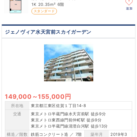
1K
20.35m²
6階
追加
スタンダード
ジェノヴィア水天宮前スカイガーデン
149,000
～
155,000円
所在地
東京都江東区佐賀１丁目14-8
交通
東京メトロ半蔵門線水天宮前駅 徒歩9分
東京メトロ東西線門前仲町駅 徒歩9分
東京メトロ半蔵門線清澄白河駅 徒歩13分
構造／階数
鉄筋コンクリート造 ／ 7階
築年月
2019年3