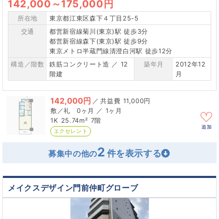
142,000
～
175,000円
所在地
東京都江東区森下４丁目25-5
交通
都営新宿線菊川(東京)駅 徒歩3分
都営新宿線森下(東京)駅 徒歩9分
東京メトロ半蔵門線清澄白河駅 徒歩12分
構造／階数
鉄筋コンクリート造 ／ 12
築年月
2012年12
階建
月
142,000円
／
11,000円
0ヶ月 ／ 1ヶ月
1K
25.74m²
7階
追加
エクセレント
2
募集中の他の
メイクスデザイン門前仲町グローブ