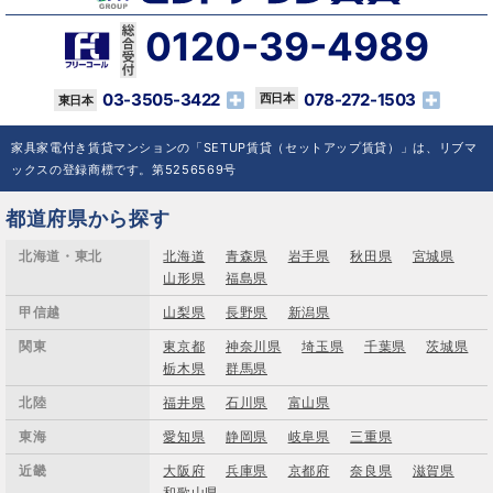
0120-39-4989
03-3505-3422
078-272-1503
家具家電付き賃貸マンションの「SETUP賃貸（セットアップ賃貸）」は、リブマ
ックスの登録商標です。第5256569号
都道府県から探す
北海道・東北
北海道
青森県
岩手県
秋田県
宮城県
山形県
福島県
甲信越
山梨県
長野県
新潟県
関東
東京都
神奈川県
埼玉県
千葉県
茨城県
栃木県
群馬県
北陸
福井県
石川県
富山県
東海
愛知県
静岡県
岐阜県
三重県
近畿
大阪府
兵庫県
京都府
奈良県
滋賀県
和歌山県