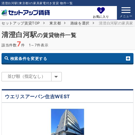
清澄白河駅(東京都)の家具家電付き賃貸 物件一覧
0
お気に入り
セットアップ賃貸TOP
東京都
路線を選択
清澄白河駅の家具家
清澄白河駅
の賃貸物件一覧
7
該当件数
件 1～7件表示
検索条件を変更する
ウエリスアーバン住吉WEST