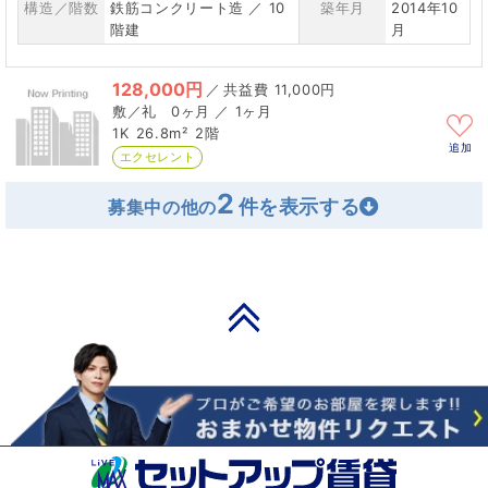
構造／階数
鉄筋コンクリート造 ／ 10
築年月
2014年10
階建
月
128,000円
／
11,000円
0ヶ月 ／ 1ヶ月
1K
26.8m²
2階
追加
エクセレント
2
募集中の他の
PAGE TOP