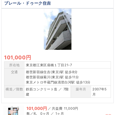
プレール・ドゥーク住吉
101,000円
所在地
東京都江東区扇橋１丁目21-7
交通
都営新宿線住吉(東京)駅 徒歩8分
都営新宿線菊川(東京)駅 徒歩11分
東京メトロ半蔵門線清澄白河駅 徒歩13分
構造／階数
鉄筋コンクリート造 ／ 7階
築年月
2007年5
建
月
101,000円
／
11,000円
0ヶ月 ／ 1ヶ月