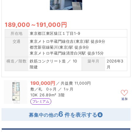
189,000
～
191,000円
所在地
東京都江東区猿江１丁目1-9
交通
東京メトロ半蔵門線住吉(東京)駅 徒歩9分
都営新宿線菊川(東京)駅 徒歩9分
東京メトロ半蔵門線清澄白河駅 徒歩15分
構造／階数
鉄筋コンクリート造 ／ 10
築年月
2026年3
階建
月
190,000円
／
11,000円
0ヶ月 ／ 1ヶ月
1DK
26.89m²
3階
追加
プレミアム
6
募集中の他の