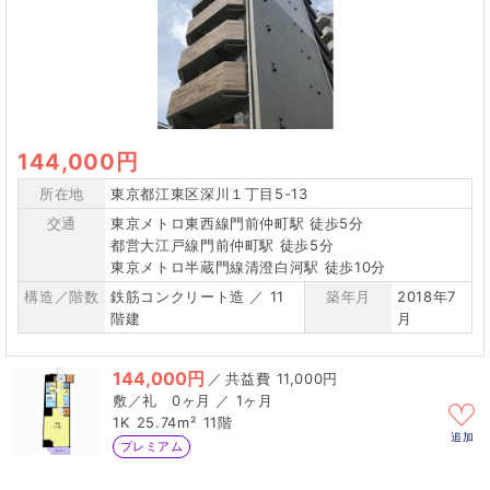
144,000円
所在地
東京都江東区深川１丁目5-13
交通
東京メトロ東西線門前仲町駅 徒歩5分
都営大江戸線門前仲町駅 徒歩5分
東京メトロ半蔵門線清澄白河駅 徒歩10分
構造／階数
鉄筋コンクリート造 ／ 11
築年月
2018年7
階建
月
144,000円
／
11,000円
0ヶ月 ／ 1ヶ月
1K
25.74m²
11階
追加
プレミアム