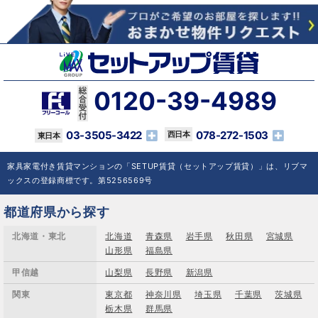
0120-39-4989
03-3505-3422
078-272-1503
家具家電付き賃貸マンションの「SETUP賃貸（セットアップ賃貸）」は、リブマ
ックスの登録商標です。第5256569号
都道府県から探す
北海道・東北
北海道
青森県
岩手県
秋田県
宮城県
山形県
福島県
甲信越
山梨県
長野県
新潟県
関東
東京都
神奈川県
埼玉県
千葉県
茨城県
栃木県
群馬県