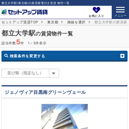
都立大学駅(東京都)の家具家電付き賃貸 物件一覧
0
お気に入り
セットアップ賃貸TOP
東京都
路線を選択
都立大学駅の家具家
都立大学駅
の賃貸物件一覧
5
該当件数
件 1～5件表示
検索条件を変更する
ジェノヴィア目黒南グリーンヴェール