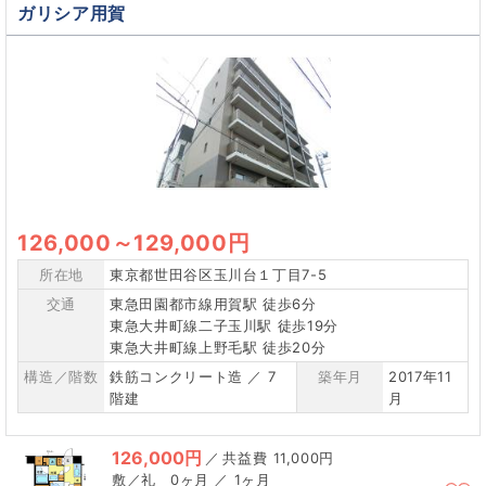
ガリシア用賀
126,000
～
129,000円
所在地
東京都世田谷区玉川台１丁目7-5
交通
東急田園都市線用賀駅 徒歩6分
東急大井町線二子玉川駅 徒歩19分
東急大井町線上野毛駅 徒歩20分
構造／階数
鉄筋コンクリート造 ／ 7
築年月
2017年11
階建
月
126,000円
／
11,000円
0ヶ月 ／ 1ヶ月