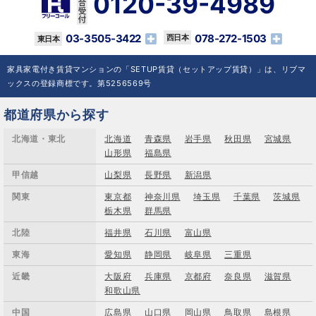
0120-39-4989
03-3505-3422
078-272-1503
家具家電付き賃貸マンションの「SETUP賃貸（セットアップ賃貸）」は、リブマ
ックスの登録商標です。第5256569号
都道府県から探す
北海道・東北
北海道
青森県
岩手県
秋田県
宮城県
山形県
福島県
甲信越
山梨県
長野県
新潟県
関東
東京都
神奈川県
埼玉県
千葉県
茨城県
栃木県
群馬県
北陸
福井県
石川県
富山県
東海
愛知県
静岡県
岐阜県
三重県
近畿
大阪府
兵庫県
京都府
奈良県
滋賀県
和歌山県
中国
広島県
山口県
岡山県
鳥取県
島根県