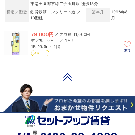
東急田園都市線二子玉川駅 徒歩18分
構造／階数
鉄骨鉄筋コンクリート造 ／
築年月
1996年8
10階建
月
79,000円
／
11,000円
0ヶ月 ／ 1ヶ月
1R
16.5m²
5階
追加
スマート
PAGE TOP