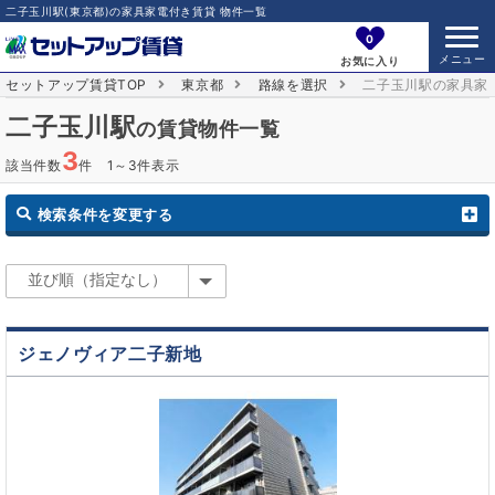
二子玉川駅(東京都)の家具家電付き賃貸 物件一覧
0
お気に入り
セットアップ賃貸TOP
東京都
路線を選択
二子玉川駅の家具家
二子玉川駅
の賃貸物件一覧
3
該当件数
件 1～3件表示
検索条件を変更する
ジェノヴィア二子新地