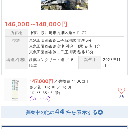
146,000
～
148,000円
所在地
神奈川県川崎市高津区瀬田11-27
交通
東急田園都市線二子新地駅 徒歩5分
東急田園都市線高津(神奈川)駅 徒歩11分
東急田園都市線二子玉川駅 徒歩13分
構造／階数
鉄筋コンクリート造 ／ 5
築年月
2025年11
階建
月
147,000円
／
11,000円
0ヶ月 ／ 1ヶ月
1K
25.35m²
2階
追加
プレミアム
44
募集中の他の