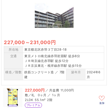
227,000
～
231,000円
所在地
東京都北区赤羽３丁目28-18
交通
東京メトロ南北線赤羽岩淵駅 徒歩8分
ＪＲ埼京線北赤羽駅 徒歩12分
ＪＲ京浜東北・根岸線赤羽駅 徒歩15分
構造／階数
鉄筋コンクリート造 ／ 7階
築年月
2024年6
建
月
227,000円
／
11,000円
0ヶ月 ／ 1ヶ月
2LDK
55.1m²
2階
追加
プレミアム