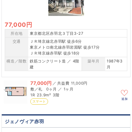
77,000円
所在地
東京都北区赤羽北３丁目3-27
交通
ＪＲ埼京線北赤羽駅 徒歩6分
東京メトロ南北線赤羽岩淵駅 徒歩17分
ＪＲ埼京線赤羽駅 徒歩18分
構造／階数
鉄筋コンクリート造 ／ 4階
築年月
1987年3
建
月
77,000円
／
11,000円
0ヶ月 ／ 1ヶ月
1R
23.9m²
3階
追加
スマート
ジェノヴィア赤羽