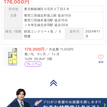
176,000円
所在地
東京都板橋区小豆沢２丁目2-8
交通
都営三田線志村坂上駅 徒歩10分
都営三田線本蓮沼駅 徒歩15分
ＪＲ埼京線北赤羽駅 徒歩20分
構造／階数
鉄筋コンクリート造 ／ 5
築年月
2024年11
階建
月
176,000円
／
11,000円
0ヶ月 ／ 1ヶ月
1LDK
36.8m²
3階
追加
プレミアム
PAGE TOP