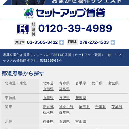
0120-39-4989
03-3505-3422
078-272-1503
家具家電付き賃貸マンションの「SETUP賃貸（セットアップ賃貸）」は、リブマ
ックスの登録商標です。第5256569号
都道府県から探す
北海道・東北
北海道
青森県
岩手県
秋田県
宮城県
山形県
福島県
甲信越
山梨県
長野県
新潟県
関東
東京都
神奈川県
埼玉県
千葉県
茨城県
栃木県
群馬県
北陸
福井県
石川県
富山県