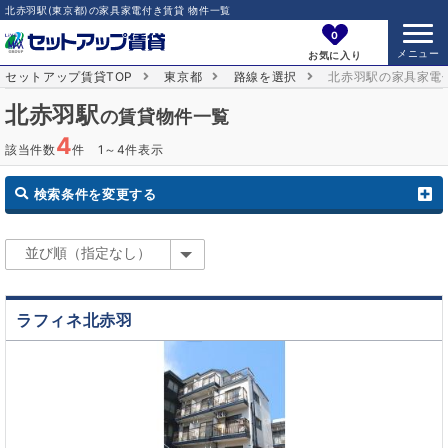
北赤羽駅(東京都)の家具家電付き賃貸 物件一覧
0
お気に入り
セットアップ賃貸TOP
東京都
路線を選択
北赤羽駅の家具家電
北赤羽駅
の賃貸物件一覧
4
該当件数
件 1～4件表示
検索条件を変更する
ラフィネ北赤羽