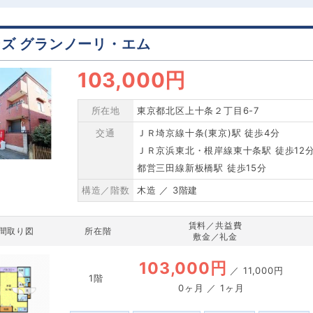
ズ グランノーリ・エム
103,000円
所在地
東京都北区上十条２丁目6-7
交通
ＪＲ埼京線十条(東京)駅 徒歩4分
ＪＲ京浜東北・根岸線東十条駅 徒歩12
都営三田線新板橋駅 徒歩15分
構造／階数
木造 ／ 3階建
賃料／共益費
間取り図
所在階
敷金／礼金
103,000円
／
11,000円
1階
0ヶ月 ／ 1ヶ月