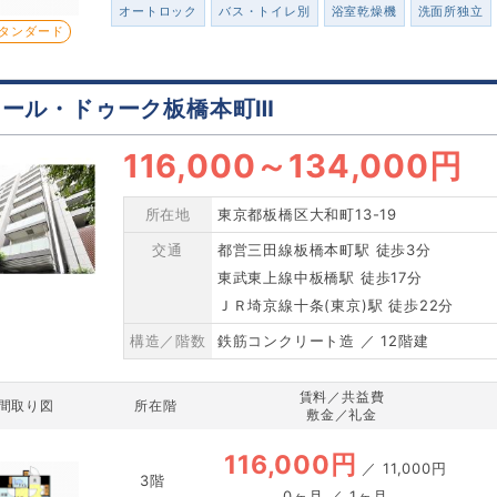
オートロック
バス・トイレ別
浴室乾燥機
洗面所独立
タンダード
レール・ドゥーク板橋本町Ⅲ
116,000
～
134,000円
所在地
東京都板橋区大和町13-19
交通
都営三田線板橋本町駅 徒歩3分
東武東上線中板橋駅 徒歩17分
ＪＲ埼京線十条(東京)駅 徒歩22分
構造／階数
鉄筋コンクリート造 ／ 12階建
賃料／共益費
間取り図
所在階
敷金／礼金
116,000円
／
11,000円
3階
0ヶ月 ／ 1ヶ月