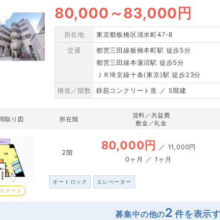
80,000
～
83,000円
所在地
東京都板橋区清水町47-8
交通
都営三田線板橋本町駅 徒歩5分
都営三田線本蓮沼駅 徒歩5分
ＪＲ埼京線十条(東京)駅 徒歩23分
構造／階数
鉄筋コンクリート造 ／ 5階建
賃料／共益費
間取り図
所在階
敷金／礼金
80,000円
／
11,000円
2階
0ヶ月 ／ 1ヶ月
オートロック
エレベーター
スマート
2
募集中の他の