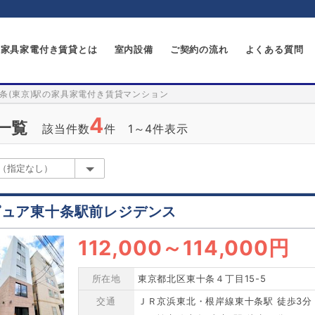
家具家電付き賃貸とは
室内設備
ご契約の流れ
よくある質問
条(東京)駅の家具家電付き賃貸マンション
4
一覧
該当件数
件 1～4件表示
ピュア東十条駅前レジデンス
112,000
～
114,000円
所在地
東京都北区東十条４丁目15-5
交通
ＪＲ京浜東北・根岸線東十条駅 徒歩3分