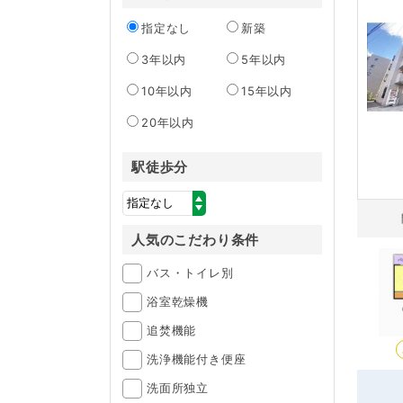
指定なし
新築
3年以内
5年以内
10年以内
15年以内
20年以内
駅徒歩分
人気のこだわり条件
バス・トイレ別
浴室乾燥機
追焚機能
洗浄機能付き便座
洗面所独立