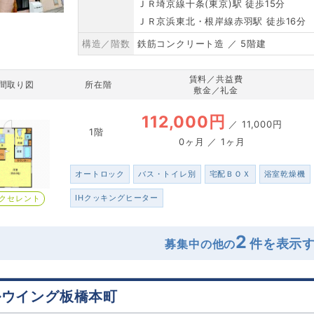
ＪＲ埼京線十条(東京)駅 徒歩15分
ＪＲ京浜東北・根岸線赤羽駅 徒歩16分
構造／階数
鉄筋コンクリート造 ／ 5階建
賃料／共益費
間取り図
所在階
敷金／礼金
112,000円
／
11,000円
1階
0ヶ月 ／ 1ヶ月
オートロック
バス・トイレ別
宅配ＢＯＸ
浴室乾燥機
IHクッキングヒーター
クセレント
2
募集中の他の
ルウイング板橋本町