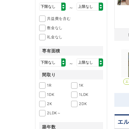
～
共益費を含む
敷金なし
礼金なし
専有面積
～
間取り
エ
1R
1K
1DK
1LDK
2K
2DK
2LDK～
エ
築年数