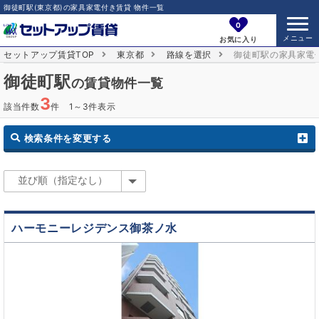
御徒町駅(東京都)の家具家電付き賃貸 物件一覧
0
お気に入り
セットアップ賃貸TOP
東京都
路線を選択
御徒町駅の家具家電
御徒町駅
の賃貸物件一覧
3
該当件数
件 1～3件表示
検索条件を変更する
ハーモニーレジデンス御茶ノ水