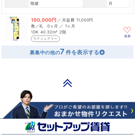
階建
月
190,000円
／
11,000円
0ヶ月 ／ 1ヶ月
1DK
40.32m²
2階
追加
ラグジュアリー
7
募集中の他の
PAGE TOP