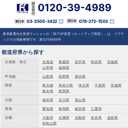
0120-39-4989
03-3505-3422
078-272-1503
家具家電付き賃貸マンションの「SETUP賃貸（セットアップ賃貸）」は、リブマ
ックスの登録商標です。第5256569号
都道府県から探す
北海道・東北
北海道
青森県
岩手県
秋田県
宮城県
山形県
福島県
甲信越
山梨県
長野県
新潟県
関東
東京都
神奈川県
埼玉県
千葉県
茨城県
栃木県
群馬県
北陸
福井県
石川県
富山県
東海
愛知県
静岡県
岐阜県
三重県
近畿
大阪府
兵庫県
京都府
奈良県
滋賀県
和歌山県