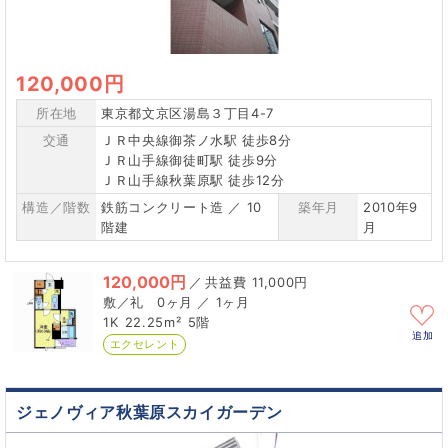
120,000円
所在地
東京都文京区湯島３丁目4-7
交通
ＪＲ中央線御茶ノ水駅 徒歩8分
ＪＲ山手線御徒町駅 徒歩9分
ＪＲ山手線秋葉原駅 徒歩12分
構造／階数
鉄筋コンクリート造 ／ 10
築年月
2010年9
階建
月
120,000円
／
11,000円
0ヶ月 ／ 1ヶ月
1K
22.25m²
5階
追加
エクセレント
ジェノヴィア秋葉原スカイガーデン