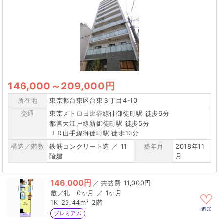
146,000
～
209,000円
所在地
東京都台東区台東３丁目4-10
交通
東京メトロ日比谷線仲御徒町駅 徒歩6分
都営大江戸線新御徒町駅 徒歩5分
ＪＲ山手線御徒町駅 徒歩10分
構造／階数
鉄筋コンクリート造 ／ 11
築年月
2018年11
階建
月
146,000円
／
11,000円
0ヶ月 ／ 1ヶ月
1K
25.44m²
2階
追加
プレミアム