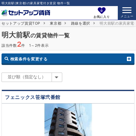
明大前駅(東京都)の家具家電付き賃貸 物件一覧
0
お気に入り
セットアップ賃貸TOP
東京都
路線を選択
明大前駅の家具家電
明大前駅
の賃貸物件一覧
2
該当件数
件 1～2件表示
検索条件を変更する
フェニックス笹塚弐番館