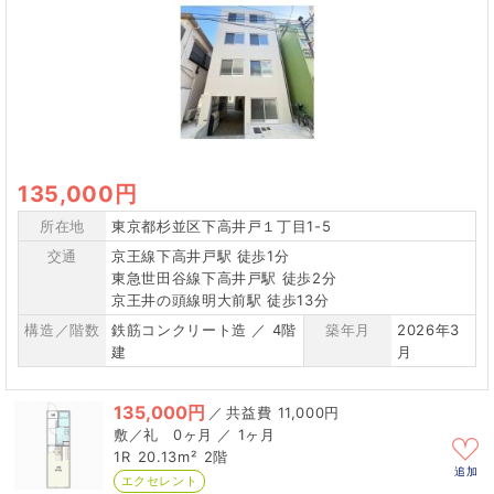
135,000円
所在地
東京都杉並区下高井戸１丁目1-5
交通
京王線下高井戸駅 徒歩1分
東急世田谷線下高井戸駅 徒歩2分
京王井の頭線明大前駅 徒歩13分
構造／階数
鉄筋コンクリート造 ／ 4階
築年月
2026年3
建
月
135,000円
／
11,000円
0ヶ月 ／ 1ヶ月
1R
20.13m²
2階
追加
エクセレント