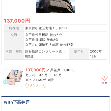
137,000円
所在地
東京都杉並区方南１丁目1-1
交通
京王線代田橋駅 徒歩6分
京王線笹塚駅 徒歩8分
京王井の頭線明大前駅 徒歩17分
構造／階数
鉄骨鉄筋コンクリート造 ／
築年月
2000年
8階建
12月
137,000円
／
11,000円
0ヶ月 ／ 1ヶ月
1DK
31.69m²
8階
追加
スタンダード
with下高井戸