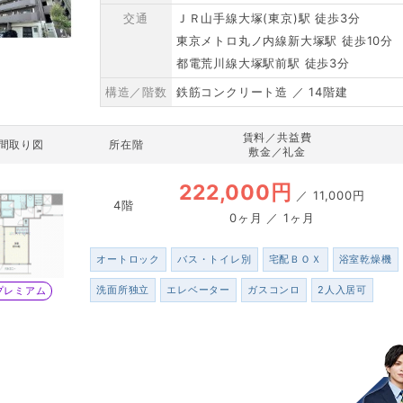
交通
ＪＲ山手線大塚(東京)駅 徒歩3分
東京メトロ丸ノ内線新大塚駅 徒歩10分
都電荒川線大塚駅前駅 徒歩3分
構造／階数
鉄筋コンクリート造 ／ 14階建
賃料／共益費
間取り図
所在階
敷金／礼金
222,000円
／
11,000円
4階
0ヶ月 ／ 1ヶ月
オートロック
バス・トイレ別
宅配ＢＯＸ
浴室乾燥機
洗面所独立
エレベーター
ガスコンロ
2人入居可
プレミアム