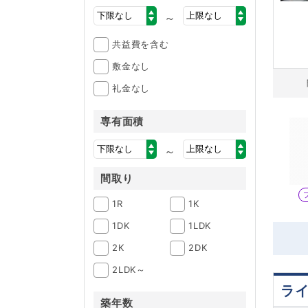
～
共益費を含む
敷金なし
礼金なし
専有面積
～
間取り
1R
1K
1DK
1LDK
2K
2DK
2LDK～
ラ
築年数