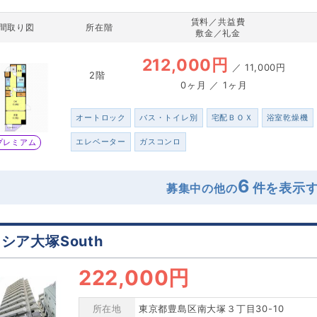
賃料／共益費
間取り図
所在階
敷金／礼金
212,000円
／
11,000円
2階
0ヶ月 ／ 1ヶ月
オートロック
バス・トイレ別
宅配ＢＯＸ
浴室乾燥機
エレベーター
ガスコンロ
プレミアム
6
募集中の他の
シア大塚South
222,000円
所在地
東京都豊島区南大塚３丁目30-10