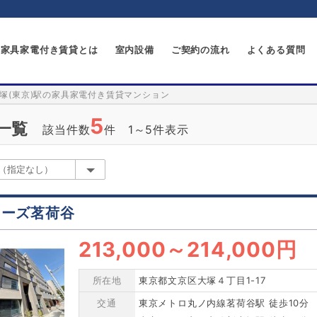
家具家電付き賃貸とは
室内設備
ご契約の流れ
よくある質問
塚(東京)駅の家具家電付き賃貸マンション
5
一覧
該当件数
件 1～5件表示
ローズ茗荷谷
213,000
～
214,000円
所在地
東京都文京区大塚４丁目1-17
交通
東京メトロ丸ノ内線茗荷谷駅 徒歩10分