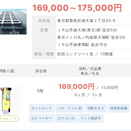
169,000
～
175,000円
所在地
東京都豊島区南大塚２丁目33-6
交通
ＪＲ山手線大塚(東京)駅 徒歩5分
東京メトロ丸ノ内線新大塚駅 徒歩5分
ＪＲ山手線巣鴨駅 徒歩15分
構造／階数
鉄筋コンクリート造 ／ 13階建
賃料／共益費
間取り図
所在階
敷金／礼金
169,000円
／
11,000円
5階
0ヶ月 ／ 1ヶ月
オートロック
バス・トイレ別
宅配ＢＯＸ
浴室乾燥機
エレベーター
ガスコンロ
ペット相談可
クセレント