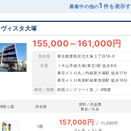
1
募集中の他の
レヴィスタ大塚
155,000
～
161,000円
所在地
東京都豊島区北大塚３丁目18-6
交通
ＪＲ山手線大塚(東京)駅 徒歩8分
東京メトロ丸ノ内線新大塚駅 徒歩17分
東京メトロ有楽町線東池袋駅 徒歩19分
構造／階数
鉄筋コンクリート造 ／ 4階建
賃料／共益費
間取り図
所在階
敷金／礼金
157,000円
／
11,000円
1階
0ヶ月 ／ 1ヶ月