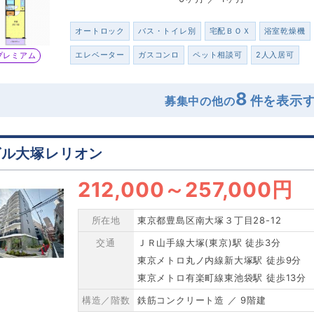
オートロック
バス・トイレ別
宅配ＢＯＸ
浴室乾燥機
エレベーター
ガスコンロ
ペット相談可
2人入居可
プレミアム
8
募集中の他の
グル大塚レリオン
212,000
～
257,000円
所在地
東京都豊島区南大塚３丁目28-12
交通
ＪＲ山手線大塚(東京)駅 徒歩3分
東京メトロ丸ノ内線新大塚駅 徒歩9分
東京メトロ有楽町線東池袋駅 徒歩13分
構造／階数
鉄筋コンクリート造 ／ 9階建