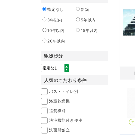
指定なし
新築
3年以内
5年以内
10年以内
15年以内
20年以内
駅徒歩分
人気のこだわり条件
バス・トイレ別
浴室乾燥機
追焚機能
洗浄機能付き便座
エ
洗面所独立