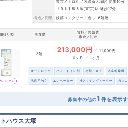
東京メトロ丸ノ内線新大塚駅 徒歩10分
ＪＲ山手線大塚(東京)駅 徒歩17分
構造／階数
鉄筋コンクリート造 ／ 6階建
賃料／共益費
間取り図
所在階
敷金／礼金
213,000円
／
11,000円
3階
0ヶ月 ／ 1ヶ月
オートロック
バス・トイレ別
宅配ＢＯＸ
浴室乾燥機
洗面所独立
エレベーター
IHクッキングヒーター
ガス
プレミアム
1
募集中の他の
イトハウス大塚