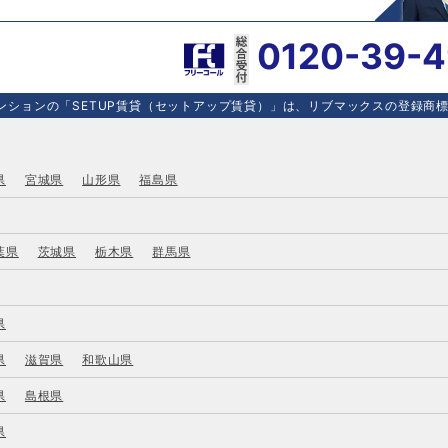
0120-39-
ションの「SETUP賃貸（セットアップ賃貸）」は、リブマックスの登録商標で
県
宮城県
山形県
福島県
葉県
茨城県
栃木県
群馬県
県
県
滋賀県
和歌山県
県
島根県
県