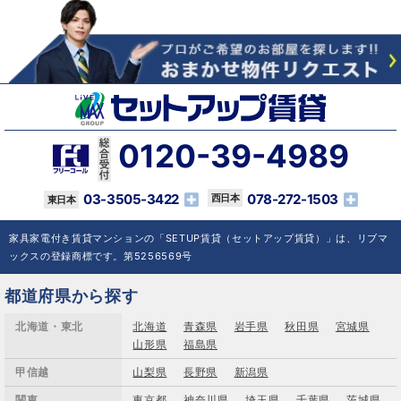
0120-39-4989
03-3505-3422
078-272-1503
家具家電付き賃貸マンションの「SETUP賃貸（セットアップ賃貸）」は、リブマ
ックスの登録商標です。第5256569号
都道府県から探す
北海道・東北
北海道
青森県
岩手県
秋田県
宮城県
山形県
福島県
甲信越
山梨県
長野県
新潟県
関東
東京都
神奈川県
埼玉県
千葉県
茨城県