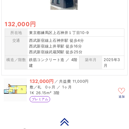
132,000円
所在地
東京都練馬区上石神井１丁目10-9
交通
西武新宿線上石神井駅 徒歩4分
西武新宿線上井草駅 徒歩16分
西武新宿線武蔵関駅 徒歩25分
構造／階数
鉄筋コンクリート造 ／ 4階
築年月
2025年3
建
月
132,000円
／
11,000円
0ヶ月 ／ 1ヶ月
1K
26.15m²
3階
追加
プレミアム
PAGE TOP