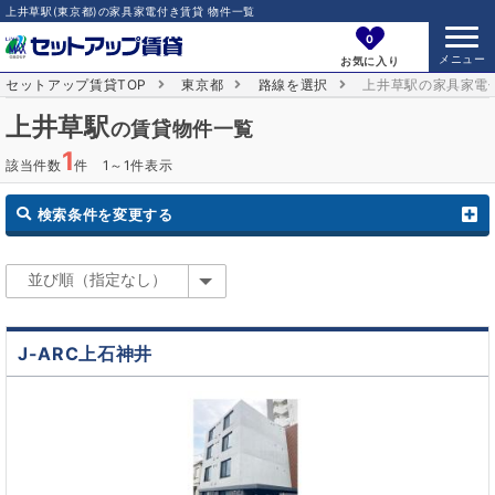
上井草駅(東京都)の家具家電付き賃貸 物件一覧
0
お気に入り
セットアップ賃貸TOP
東京都
路線を選択
上井草駅の家具家電
上井草駅
の賃貸物件一覧
1
該当件数
件 1～1件表示
検索条件を変更する
J-ARC上石神井