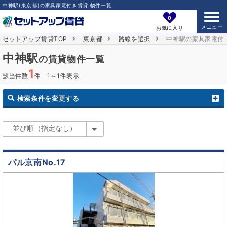
中神駅(東京都)の家具家電付き賃貸 物件一覧
0
お気に入り
セットアップ賃貸TOP
東京都
路線を選択
中神駅の家具家電付
中神駅
の賃貸物件一覧
1
該当件数
件 1～1件表示
検索条件を変更する
パル京南No.17