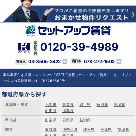
0120-39-4989
03-3505-3422
078-272-1503
家具家電付き賃貸マンションの「SETUP賃貸（セットアップ賃貸）」は、リブマ
ックスの登録商標です。第5256569号
都道府県から探す
北海道・東北
北海道
青森県
岩手県
秋田県
宮城県
山形県
福島県
甲信越
山梨県
長野県
新潟県
関東
東京都
神奈川県
埼玉県
千葉県
茨城県
栃木県
群馬県