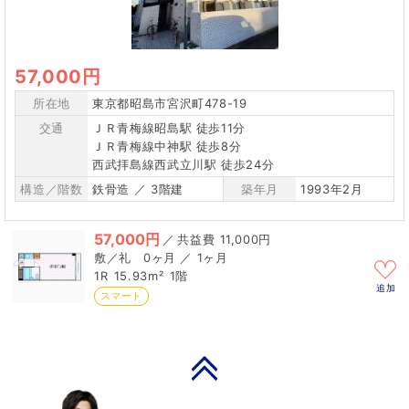
57,000円
所在地
東京都昭島市宮沢町478-19
交通
ＪＲ青梅線昭島駅 徒歩11分
ＪＲ青梅線中神駅 徒歩8分
西武拝島線西武立川駅 徒歩24分
構造／階数
鉄骨造 ／ 3階建
築年月
1993年2月
57,000円
／
11,000円
0ヶ月 ／ 1ヶ月
1R
15.93m²
1階
追加
スマート
PAGE TOP