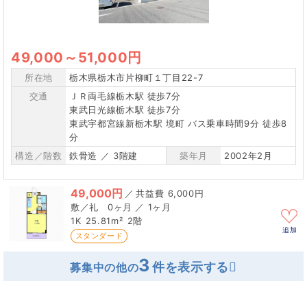
49,000
～
51,000円
所在地
栃木県栃木市片柳町１丁目22-7
交通
ＪＲ両毛線栃木駅 徒歩7分
東武日光線栃木駅 徒歩7分
東武宇都宮線新栃木駅 境町 バス乗車時間9分 徒歩8
分
構造／階数
鉄骨造 ／ 3階建
築年月
2002年2月
49,000円
／
6,000円
0ヶ月 ／ 1ヶ月
1K
25.81m²
2階
追加
スタンダード
3
募集中の他の