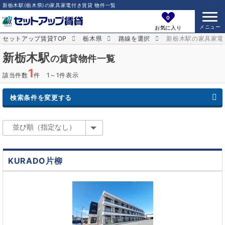
新栃木駅(栃木県)の家具家電付き賃貸 物件一覧
0
お気に入り
セットアップ賃貸TOP
栃木県
路線を選択
新栃木駅の家具家電
新栃木駅
の賃貸物件一覧
1
該当件数
件 1～1件表示
検索条件を変更する
KURADO片柳