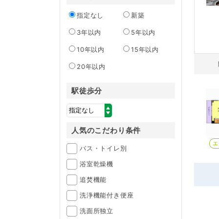
指定なし
新築
3年以内
5年以内
10年以内
15年以内
20年以内
駅徒歩分
人気のこだわり条件
エ
バス・トイレ別
浴室乾燥機
追焚機能
洗浄機能付き便座
洗面所独立