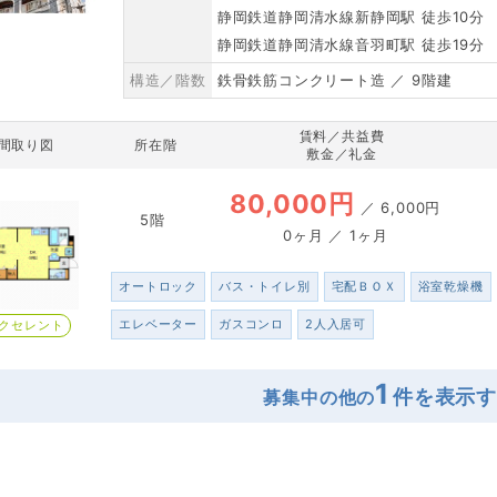
静岡鉄道静岡清水線新静岡駅 徒歩10分
静岡鉄道静岡清水線音羽町駅 徒歩19分
構造／階数
鉄骨鉄筋コンクリート造 ／ 9階建
賃料／共益費
間取り図
所在階
敷金／礼金
80,000円
／
6,000円
5階
0ヶ月 ／ 1ヶ月
オートロック
バス・トイレ別
宅配ＢＯＸ
浴室乾燥機
エレベーター
ガスコンロ
2人入居可
クセレント
1
募集中の他の