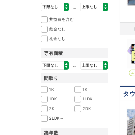
～
共益費を含む
敷金なし
礼金なし
専有面積
～
エ
間取り
1R
1K
タ
1DK
1LDK
2K
2DK
2LDK～
築年数