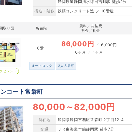
静岡鉄道静岡清水線日吉町駅 徒歩4分
構造／階数
鉄筋コンクリート造 ／ 10階建
賃料／共益費
間取り図
所在階
敷金／礼金
86,000円
／
6,000円
6階
0ヶ月 ／ 1ヶ月
オートロック
2人入居可
クセレント
ウンコート常磐町
80,000
～
82,000円
所在地
静岡県静岡市葵区常磐町２丁目12-4
交通
ＪＲ東海道本線静岡駅 徒歩7分