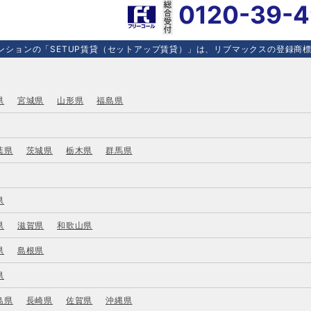
0120-39-
ションの「SETUP賃貸（セットアップ賃貸）」は、リブマックスの登録商標で
県
宮城県
山形県
福島県
葉県
茨城県
栃木県
群馬県
県
県
滋賀県
和歌山県
県
島根県
県
島県
長崎県
佐賀県
沖縄県