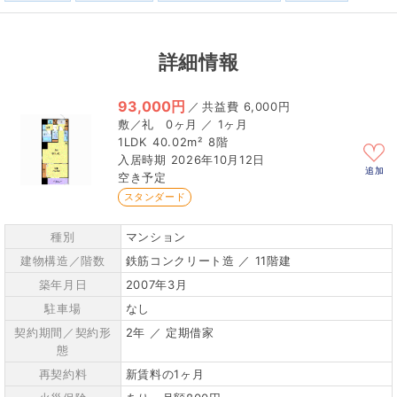
詳細情報
93,000円
／
6,000円
0ヶ月 ／ 1ヶ月
1LDK
40.02m²
8階
2026年10月12日
追加
空き予定
スタンダード
種別
マンション
建物構造／階数
鉄筋コンクリート造 ／ 11階建
築年月日
2007年3月
駐車場
なし
契約期間／契約形
2年 ／ 定期借家
態
再契約料
新賃料の1ヶ月