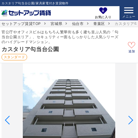
カスタリア勾当台公園/家具家電付き賃貸物件
0
お気に入り
セットアップ賃貸TOP
宮城県
仙台市
青葉区
カスタリア
官公庁やオフィスビルはもちろん繁華街も多く建ち並ぶ人気の「勾
当台公園エリア」、セキュリティー面もしっかりした人気シリーズ
のハイグレードマンション。
カスタリア勾当台公園
追加
スタンダード