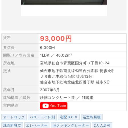
93,000円
賃料
共益費
6,000円
間取り／専有面積
1LDK ／ 40.02m²
所在地
宮城県仙台市青葉区国分町３丁目10-24
交通
仙台市地下鉄南北線勾当台公園駅 徒歩4分
ＪＲ東北本線仙台駅 徒歩13分
仙台市地下鉄南北線北四番丁駅 徒歩5分
築年月
2007年3月
建物構造／階数
鉄筋コンクリート造 ／ 11階建
室内動画
You Tube
オートロック
バス・トイレ別
宅配ＢＯＸ
浴室乾燥機
洗面所独立
エレベーター
IHクッキングヒーター
2人入居可