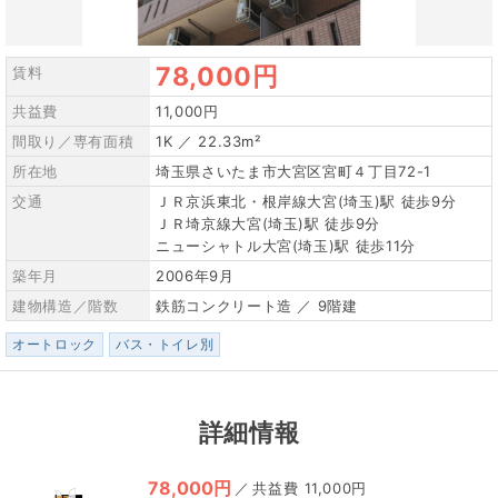
78,000円
賃料
共益費
11,000円
間取り／専有面積
1K ／ 22.33m²
所在地
埼玉県さいたま市大宮区宮町４丁目72-1
交通
ＪＲ京浜東北・根岸線大宮(埼玉)駅 徒歩9分
ＪＲ埼京線大宮(埼玉)駅 徒歩9分
ニューシャトル大宮(埼玉)駅 徒歩11分
築年月
2006年9月
建物構造／階数
鉄筋コンクリート造 ／ 9階建
オートロック
バス・トイレ別
詳細情報
78,000円
／
11,000円