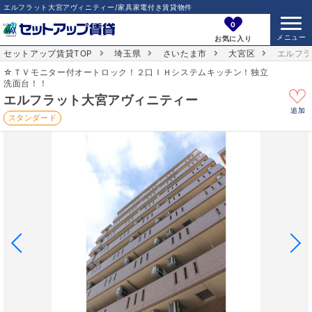
エルフラット大宮アヴィニティー/家具家電付き賃貸物件
0
お気に入り
セットアップ賃貸TOP
埼玉県
さいたま市
大宮区
エルフ
☆ＴＶモニター付オートロック！２口ＩＨシステムキッチン！独立
洗面台！！
エルフラット大宮アヴィニティー
追加
スタンダード