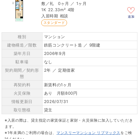
0ヶ月 ／ 1ヶ月
1K
22.33m²
4階
相談
追加
スタンダード
種別
マンション
建物構造／階数
鉄筋コンクリート造 ／ 9階建
築年月日
2006年9月
駐車場
なし
契約期間／契約形
2年 ／ 定期借家
態
再契約料
新賃料の1ヶ月
火災保険
あり 月額800円
情報更新日
2026/07/31
取引態様
貸主
※入居の際は、貸主指定の家賃保証と家財・火災保険に加入していただき
ます。
※1年未満のご利用の場合は、
マンスリーマンション リブマックス
をご検
討ください。