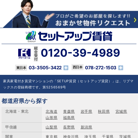
0120-39-4989
03-3505-3422
078-272-1503
家具家電付き賃貸マンションの「SETUP賃貸（セットアップ賃貸）」は、リブマ
ックスの登録商標です。第5256569号
都道府県から探す
北海道・東北
北海道
青森県
岩手県
秋田県
宮城県
山形県
福島県
甲信越
山梨県
長野県
新潟県
関東
東京都
神奈川県
埼玉県
千葉県
茨城県