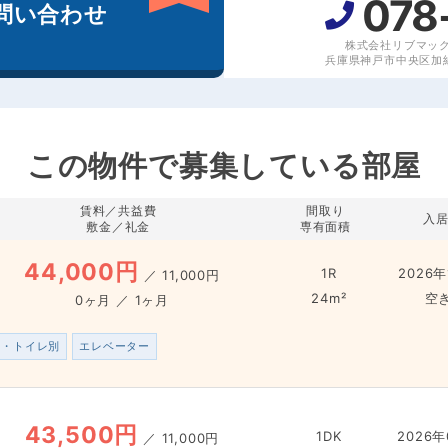
078
問い合わせ
株式会社リブマッ
兵庫県神戸市中央区加納
この物件で募集している部屋
賃料／共益費
間取り
入
敷金／礼金
専有面積
44,000円
1R
2026年
／
11,000円
24m²
空
0ヶ月 ／ 1ヶ月
ス・トイレ別
エレベーター
43,500円
1DK
2026年
／
11,000円