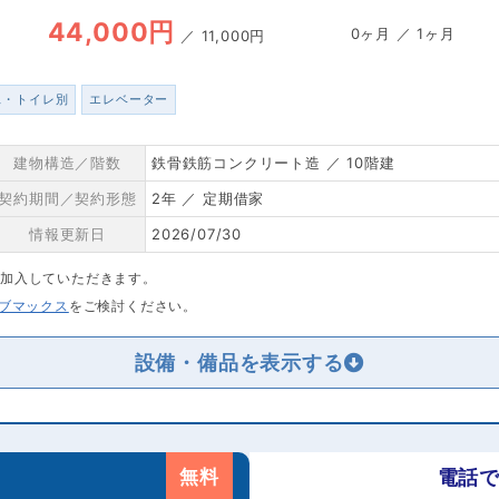
44,000円
0ヶ月 ／ 1ヶ月
／
11,000円
ス・トイレ別
エレベーター
建物構造／階数
鉄骨鉄筋コンクリート造 ／ 10階建
契約期間／契約形態
2年 ／ 定期借家
情報更新日
2026/07/30
に加入していただきます。
リブマックス
をご検討ください。
設備・備品を
無料
電話