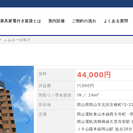
家具家電付き賃貸とは
室内設備
ご契約の流れ
よくある質問
ふぁみーゆ旭川
44,000円
賃料
共益費
11,000円
間取り／専有面積
1R ／ 24m²
所在地
岡山県岡山市北区京橋町12-2
交通
岡山電軌東山本線西大寺町・岡
岡山電軌清輝橋線大雲寺前駅 
ＪＲ山陽本線岡山駅 徒歩26分