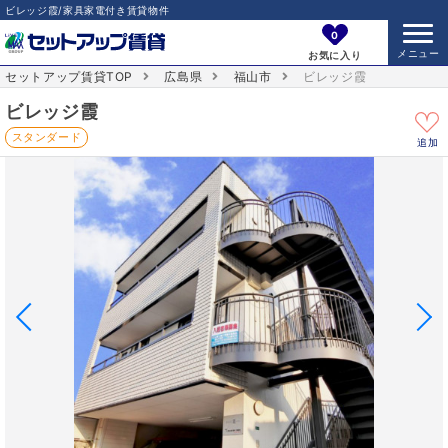
ビレッジ霞/家具家電付き賃貸物件
0
お気に入り
セットアップ賃貸TOP
広島県
福山市
ビレッジ霞
ビレッジ霞
スタンダード
追加