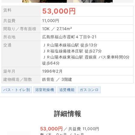
53,000円
賃料
共益費
11,000円
間取り／専有面積
1DK ／ 27.14m²
所在地
広島県福山市霞町４丁目9-21
交通
ＪＲ山陽本線福山駅 徒歩13分
ＪＲ福塩線備後本庄駅 徒歩27分
ＪＲ山陽本線東福山駅 霞銀座 バス乗車時間0分
徒歩64分
築年月
1996年2月
建物構造／階数
鉄骨造 ／ 3階建
バス・トイレ別
浴室乾燥機
追焚機能
ガスコンロ
詳細情報
53,000円
／
11,000円
0ヶ月 ／ 1ヶ月