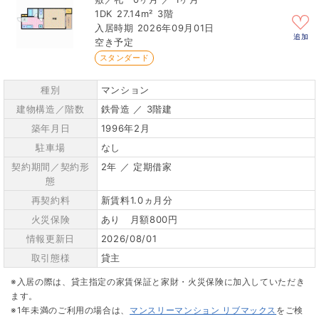
1DK
27.14m²
3階
2026年09月01日
追加
空き予定
スタンダード
種別
マンション
建物構造／階数
鉄骨造 ／ 3階建
築年月日
1996年2月
駐車場
なし
契約期間／契約形
2年 ／ 定期借家
態
再契約料
新賃料1.0ヵ月分
火災保険
あり 月額800円
情報更新日
2026/08/01
取引態様
貸主
※入居の際は、貸主指定の家賃保証と家財・火災保険に加入していただき
ます。
※1年未満のご利用の場合は、
マンスリーマンション リブマックス
をご検