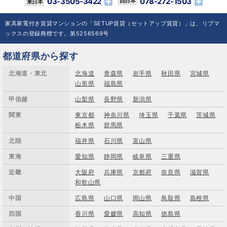
03-3505-3422
078-272-1503
家具家電付き賃貸マンションの「SETUP賃貸（セットアップ賃貸）」は、リブマ
ックスの登録商標です。第5256569号
都道府県から探す
北海道・東北
北海道
青森県
岩手県
秋田県
宮城県
山形県
福島県
甲信越
山梨県
長野県
新潟県
関東
東京都
神奈川県
埼玉県
千葉県
茨城県
栃木県
群馬県
北陸
福井県
石川県
富山県
東海
愛知県
静岡県
岐阜県
三重県
近畿
大阪府
兵庫県
京都府
奈良県
滋賀県
和歌山県
中国
広島県
山口県
岡山県
鳥取県
島根県
四国
香川県
愛媛県
高知県
徳島県